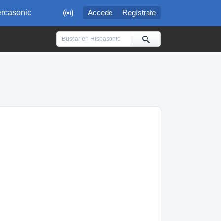

rcasonic
Accede
Regístrate