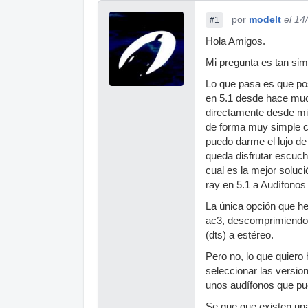
por
modelt
el 14
#1
Hola Amigos.
Mi pregunta es tan simp
Lo que pasa es que po
en 5.1 desde hace muc
directamente desde mi 
de forma muy simple c
puedo darme el lujo d
queda disfrutar escuc
cual es la mejor soluc
ray en 5.1 a Audífonos
La única opción que h
ac3, descomprimiendo 
(dts) a estéreo.
Pero no, lo que quiero
seleccionar las versio
unos audífonos que pu
Se que que existen una