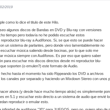
/02/2019
le como lo dice el titulo de este Hilo.
seo algunos discos de Bandas en DVD y Blu-ray con versiones
ho tiempo pero todavía no he podido escuchar estos
reproductor blu-ray a Audífonos. Si, se que esto se puede hacer
on un sistema de parlantes, pero donde vivo lamentablemente no
e escuchar música saliendo desde bocinas, por lo que solo me
har música siempre con Audífonos. Es por eso que quiero saber
ión para escuchar mis discos directos desde mi reproductor blu-
 que soporten (o emulen?) este formato de Audio.
e hecho hasta el momento ha sido Rippeando los DVD a archivos
los canales por separado y haciendo un Mixdown Stereo con unos p
 hacer ahora (y desde hace mucho tiempo atrás) es simplemente pone
nes en 5.1 y escuchar esto directo a un sistema de audio que envié l
edan reproducir o emular esto.
 infinidad de audífonos "3D" para JUEGOS, pero no, quiero algo de 