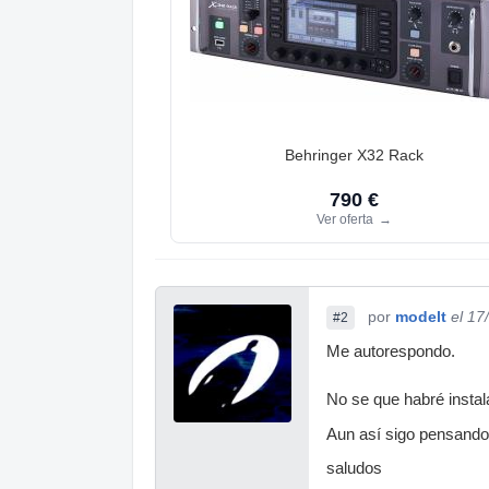
Behringer X32 Rack
790 €
Ver oferta
→
por
modelt
el 17
#2
Me autorespondo.
No se que habré insta
Aun así sigo pensando 
saludos