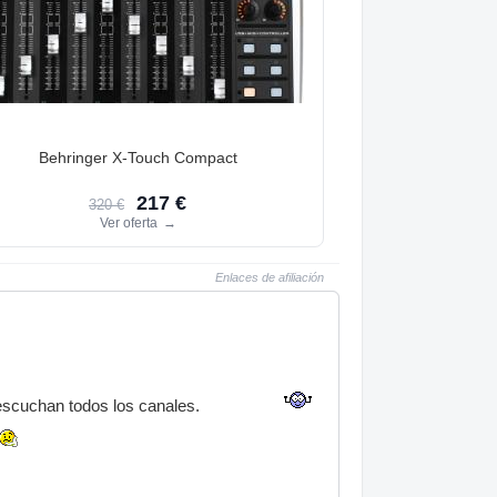
Behringer X-Touch Compact
217 €
320 €
Ver oferta
→
Enlaces de afiliación
escuchan todos los canales.