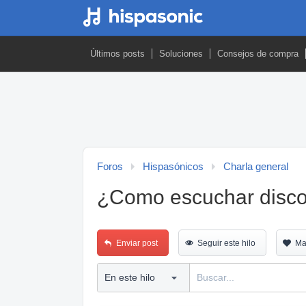
Últimos posts
Soluciones
Consejos de compra
Foros
Hispasónicos
Charla general
¿Como escuchar disco
Enviar post
Seguir este hilo
Ma