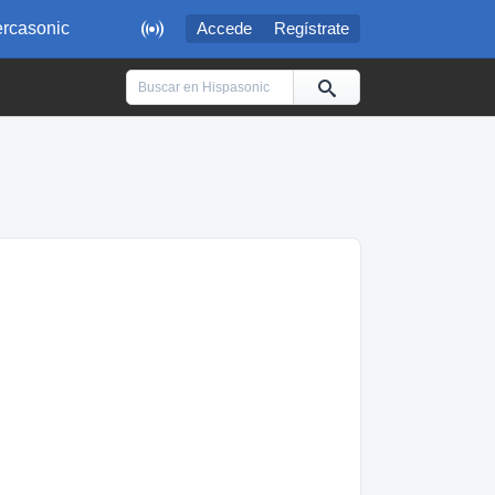

rcasonic
Accede
Regístrate