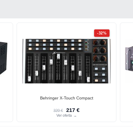
-32%
Behringer X-Touch Compact
217 €
320 €
Ver oferta
→