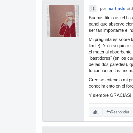
por
martindu
el 
#1
Buenas titulo asi el h
panel que absorve cier
ser tan importante el 
Mi pregunta es sobre l
limite). Y en si quiero
el material absorbente 
"bastidores" (en los cu
de las dos paredes). qu
funcionan en las misma
Creo se entendio mi pr
conocimiento en el for
Y siempre GRACIAS!
1
Responder