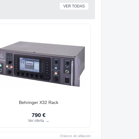
VER TODAS
Behringer X32 Rack
790 €
Ver oferta
→
Enlaces de afiliación