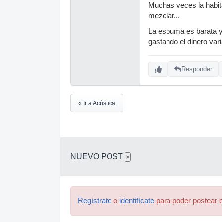
Muchas veces la habit
mezclar...
La espuma es barata y 
gastando el dinero var
Responder
« Ir a Acústica
NUEVO POST
×
Regístrate
o
identifícate
para poder postear e