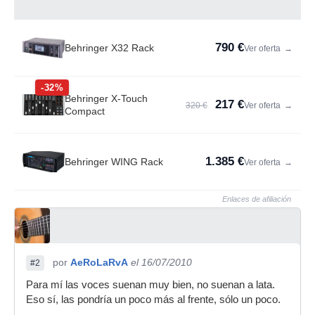
790 €
Behringer X32 Rack
Ver oferta
→
-32%
Behringer X-Touch
217 €
320 €
Ver oferta
→
Compact
1.385 €
Behringer WING Rack
Ver oferta
→
Enlaces de afiliación
por
AeRoLaRvA
el 16/07/2010
#2
Para mí las voces suenan muy bien, no suenan a lata.
Eso sí, las pondría un poco más al frente, sólo un poco.