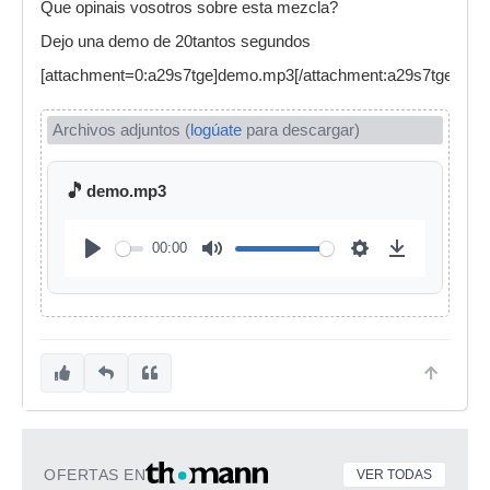
Que opinais vosotros sobre esta mezcla?
Dejo una demo de 20tantos segundos
[attachment=0:a29s7tge]demo.mp3[/attachment:a29s7tge]
Archivos adjuntos (
logúate
para descargar)
🎵
demo.mp3
00:00
OFERTAS EN
VER TODAS