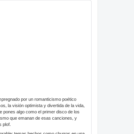
a impregnado por un romanticismo poético
 la visión optimista y divertida de la vida,
. le pones algo como el primer disco de los
matismo que emanan de esas canciones, y
 plof.
vorable: temas hechos como churros en una