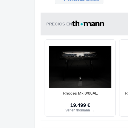
PRECIOS EN
Rhodes Mk 8/80AE
R
19.499 €
Ver en thomann
→