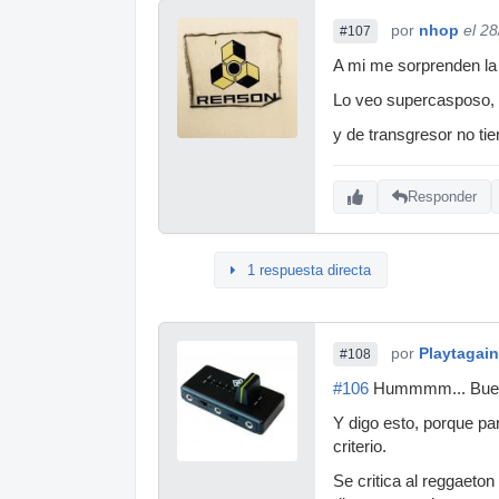
por
nhop
el 2
#107
A mi me sorprenden la 
Lo veo supercasposo,
y de transgresor no ti
Responder
1 respuesta directa
por
Playtagain
#108
#106
Hummmm... Bueno,
Y digo esto, porque par
criterio.
Se critica al reggaeton