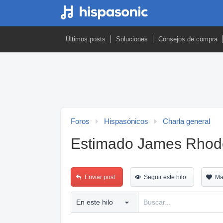
Últimos posts
Soluciones
Consejos de compra
Foros
Hispasónicos
Charla general
Estimado James Rhodes
Enviar post
Seguir este hilo
Ma