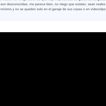
son desconocidas, me parece bien, no niego que existan, sean reales y
 mínimo y no se queden solo en el garaje de sus casas o en vídeoclips