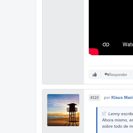
Responder
por
Klaus Mar
#110
Lenny escrib
Ahora mismo, en 
sobre todo de mú