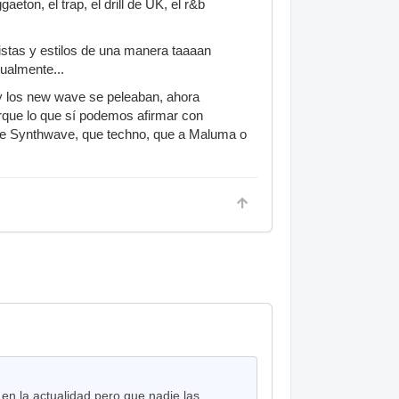
ton, el trap, el drill de UK, el r&b
istas y estilos de una manera taaaan
tualmente...
 y los new wave se peleaban, ahora
porque lo que sí podemos afirmar con
 que Synthwave, que techno, que a Maluma o
n la actualidad pero que nadie las