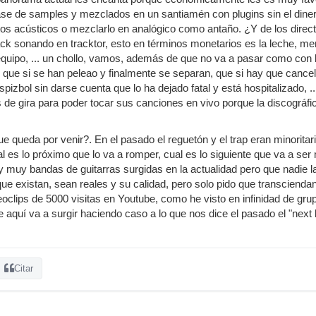
se de samples y mezclados en un santiamén con plugins sin el diner
s acústicos o mezclarlo en analógico como antaño. ¿Y de los direct
ack sonando en tracktor, esto en términos monetarios es la leche, 
quipo, ... un chollo, vamos, además de que no va a pasar como con 
e, que si se han peleao y finalmente se separan, que si hay que cance
pizbol sin darse cuenta que lo ha dejado fatal y está hospitalizado, .
 de gira para poder tocar sus canciones en vivo porque la discográf
ue queda por venir?. En el pasado el reguetón y el trap eran minorita
l es lo próximo que lo va a romper, cual es lo siguiente que va a 
y muy bandas de guitarras surgidas en la actualidad pero que nadie
que existan, sean reales y su calidad, pero solo pido que transciend
oclips de 5000 visitas en Youtube, como he visto en infinidad de grup
quí va a surgir haciendo caso a lo que nos dice el pasado el "next big
Citar