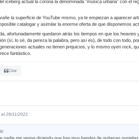
l iceberg actual la corona la denominada "música urbana" con el reggae
rañe la superficie de YouTube mismo, ya te empiezan a aparecer art
 imposible catalogar y asimilar la enorme oferta de que disponemos ac
ada, afortunadamente quedaron atrás los tiempos en que los heavies
ón (sí, lo sé, da pereza la palabra, pero así es), de todo con todo, 
 generaciones actuales no tienen prejuicios, y lo mismo oyen rock,
rece fantástico.
Citar
el 29/11/2021
ió:
 nadie me venga diciendo que hay muy bandas de guitarras surgidas e