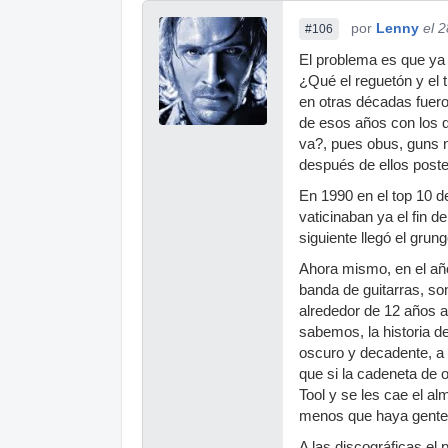
por
Lenny
el 
#106
El problema es que ya
¿Qué el reguetón y el 
en otras décadas fuero
de esos años con los q
va?, pues obus, guns n´
después de ellos poste
En 1990 en el top 10 d
vaticinaban ya el fin 
siguiente llegó el grung
Ahora mismo, en el año
banda de guitarras, so
alrededor de 12 años as
sabemos, la historia d
oscuro y decadente, a u
que si la cadeneta de o
Tool y se les cae el a
menos que haya gente 
A las discográficas e