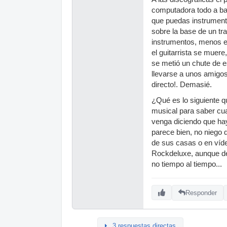
computadora todo a ba
que puedas instrumento
sobre la base de un tr
instrumentos, menos e
el guitarrista se muer
se metió un chute de es
llevarse a unos amigos
directo!. Demasié.
¿Qué es lo siguiente q
musical para saber cua
venga diciendo que ha
parece bien, no niego 
de sus casas o en víde
Rockdeluxe, aunque de a
no tiempo al tiempo...
Responder
3 respuestas directas