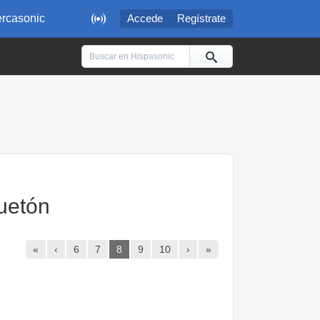

rcasonic
Accede
Regístrate
uetón
«
‹
6
7
8
9
10
›
»