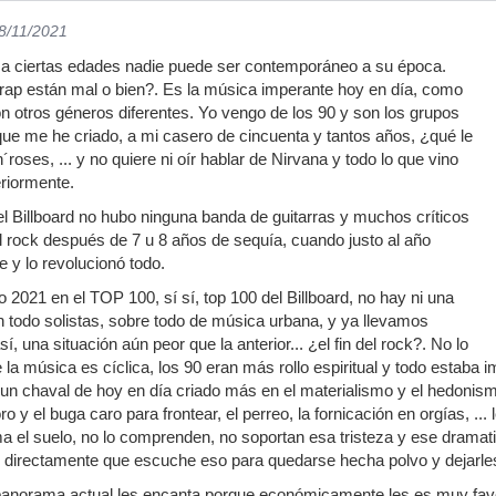
28/11/2021
 a ciertas edades nadie puede ser contemporáneo a su época.
trap están mal o bien?. Es la música imperante hoy en día, como
n otros géneros diferentes. Yo vengo de los 90 y son los grupos
ue me he criado, a mi casero de cincuenta y tantos años, ¿qué le
roses, ... y no quiere ni oír hablar de Nirvana y todo lo que vino
riormente.
el Billboard no hubo ninguna banda de guitarras y muchos críticos
del rock después de 7 u 8 años de sequía, cuando justo al año
e y lo revolucionó todo.
 2021 en el TOP 100, sí sí, top 100 del Billboard, no hay ni una
n todo solistas, sobre todo de música urbana, y ya llevamos
í, una situación aún peor que la anterior... ¿el fin del rock?. No lo
e la música es cíclica, los 90 eran más rollo espiritual y todo estab
n chaval de hoy en día criado más en el materialismo y el hedonismos,
ro y el buga caro para frontear, el perreo, la fornicación en orgías, ..
lma el suelo, no lo comprenden, no soportan esa tristeza y ese dra
directamente que escuche eso para quedarse hecha polvo y dejarles
l panorama actual les encanta porque económicamente les es muy fa