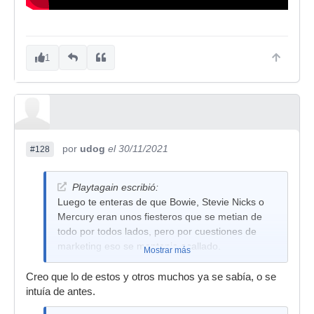
1
por
udog
el 30/11/2021
#128
Playtagain escribió:
Luego te enteras de que Bowie, Stevie Nicks o
Mercury eran unos fiesteros que se metian de
todo por todos lados, pero por cuestiones de
marketing eso se mantenia acallado.
Mostrar más
Creo que lo de estos y otros muchos ya se sabía, o se
intuía de antes.