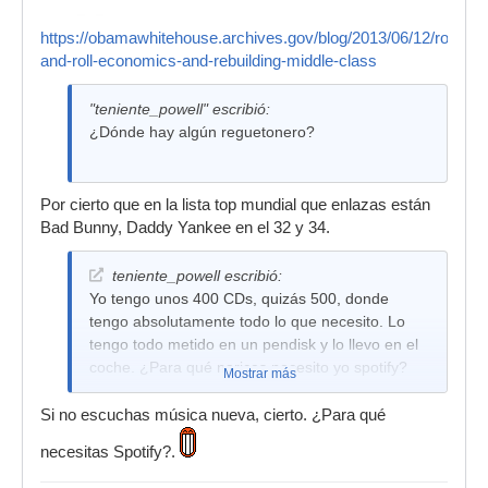
https://obamawhitehouse.archives.gov/blog/2013/06/12/rock-
and-roll-economics-and-rebuilding-middle-class
"teniente_powell" escribió:
¿Dónde hay algún reguetonero?
Por cierto que en la lista top mundial que enlazas están
Bad Bunny, Daddy Yankee en el 32 y 34.
teniente_powell escribió:
Yo tengo unos 400 CDs, quizás 500, donde
tengo absolutamente todo lo que necesito. Lo
tengo todo metido en un pendisk y lo llevo en el
coche. ¿Para qué narices necesito yo spotify?
Mostrar más
Si no escuchas música nueva, cierto. ¿Para qué
necesitas Spotify?.