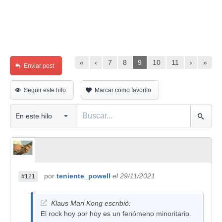
«
‹
7
8
9
10
11
›
»
Enviar post
Seguir este hilo
Marcar como favorito
por
teniente_powell
el 29/11/2021
#121
Klaus Mari Kong escribió:
El rock hoy por hoy es un fenómeno minoritario.