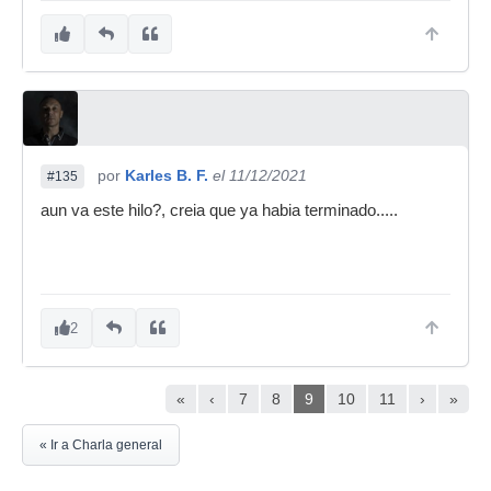
por
Karles B. F.
el 11/12/2021
#135
aun va este hilo?, creia que ya habia terminado.....
2
«
‹
7
8
9
10
11
›
»
« Ir a Charla general