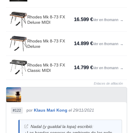
Rhodes Mk 8-73 FX
16.599 €
Ver en thomann
→
Deluxe MIDI
Rhodes Mk 8-73 FX
14.899 €
Ver en thomann
→
Deluxe
Rhodes Mk 8-73 FX
14.799 €
Ver en thomann
→
Classic MIDI
Enlaces de afiliación
por
Klaus Mari Kong
el 29/11/2021
#122
Nadal (y gualdal la lopa) escribió:
¿Las bandas sonoras de ambiente de las pelis