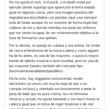
No me gusta el rock, ni el punk, o el death metal por
ejemplo donde supongo que aparecerá el tema tratado
igual en algunos casos, pero esa imagen pestosa del
negrata/caucásico/latino con pistolas (que casi siempre
está de fondo aunque no se muestre de forma explícita)
collares de oro y demás mierdas me pone tan enfermo
que me siento incapaz de ser mínimamente objetivo a la
hora de formarme una opinión.
Por lo demás, mi pareja es cubana y era artista, he vivido
de cerca el fenómeno de la música latina y como alguien
ha dicho antes, es una de las mayores, o quizá la mayor,
fuente de talento musical a nivel mundial, pero es una de
las mayores fuentes también del concepto tipo
duro/violento/analfabeto/pandillero.
Dicho esto, hay reggaeton instrumental, medio
electrónico (a veces con mucho loop de dos o un
compás incluso) y orientado exclusivamente a petar la
pista de baile que es pura crema, rico en términos
rítmicos y actual, me gusta bastante y me hace mover la
cabeza igual que un tema de roger troutman o de one