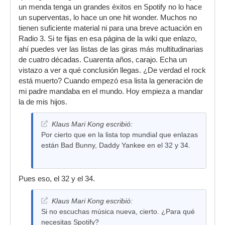
si mismos
un menda tenga un grandes éxitos en Spotify no lo hace
un superventas, lo hace un one hit wonder. Muchos no
Hace tiempo que hablamos de la concentración
tienen suficiente material ni para una breve actuación en
de los ingresos del directo en unos pocos
Radio 3. Si te fijas en esa página de la wiki que enlazo,
artistas.
ahí puedes ver las listas de las giras más multitudinarias
de cuatro décadas. Cuarenta años, carajo. Echa un
vistazo a ver a qué conclusión llegas. ¿De verdad el rock
está muerto? Cuando empezó esa lista la generación de
mi padre mandaba en el mundo. Hoy empieza a mandar
la de mis hijos.
Klaus Mari Kong escribió:
Por cierto que en la lista top mundial que enlazas
están Bad Bunny, Daddy Yankee en el 32 y 34.
Pues eso, el 32 y el 34.
Klaus Mari Kong escribió:
Si no escuchas música nueva, cierto. ¿Para qué
necesitas Spotify?