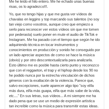
Me he leído el hilo entero. Me he echado unas buenas
risas, os lo agradezco!!!.
Yo, que no tengo hijas y que me gusta ver vídeos de
chavalas en leggins y top marcando sus talentos (no soy
tan viejo como vosotros, aunque creo que empiezo a
serlo para reconocer ver estos vídeos sin que me tomen
por pederasta) suelo poner en mute el audio de TikTok e
Instagram. Me ha pasado con el tiempo que según he ido
adquiriendo técnica en tocar instrumentos y
conocimientos en producción y sonido he conseguido por
un lado apreciar aspectos de como se hace la música
(obvio) y por otro descontextualizarla para analizarla.
Esto último me es posble hasta cierto punto y reconozco
que con el reggaeton, el trap y el hiphop desde los 90 no
he podido nunca por la estrecha vinculación de dichos
géneros con la exaltación de la violencia. Parece que,
salvo excepciones, suele aparecer algo tipo "soy el/la
más dura, el/la más guapa, el/la que más sabe de la vida,
etc...." En sus letras, sus vídeos... A mi siempre me ha
dado pena que se use un medio de expresión artística
tan increíble como la música para transmitir estas ideas.