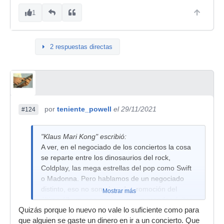
1
2 respuestas directas
por
teniente_powell
el 29/11/2021
#124
"Klaus Mari Kong" escribió:
A ver, en el negociado de los conciertos la cosa
se reparte entre los dinosaurios del rock,
Coldplay, las mega estrellas del pop como Swift
o Madonna. Pero hablamos de un negociado
distinto, eso no son giras de promoción del
Mostrar más
último álbum, esa gente tiene un grandes éxitos
Quizás porque lo nuevo no vale lo suficiente como para
y lo explota. Son básicamente bandas tributo de
que alguien se gaste un dinero en ir a un concierto. Que