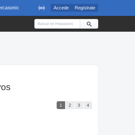

rcasonic
Accede
Regístrate
vos
1
2
3
4