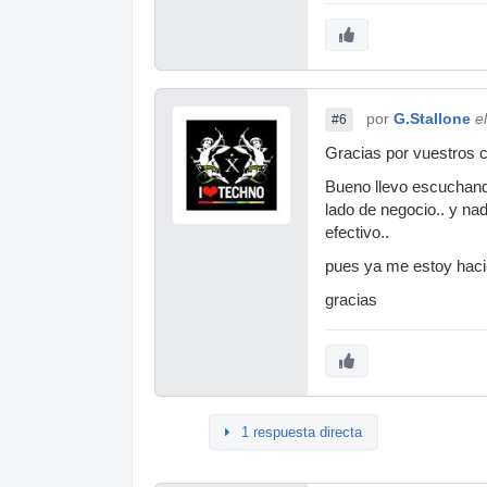
por
G.Stallone
e
#6
Gracias por vuestros 
Bueno llevo escuchando
lado de negocio.. y na
efectivo..
pues ya me estoy hac
gracias
1 respuesta directa