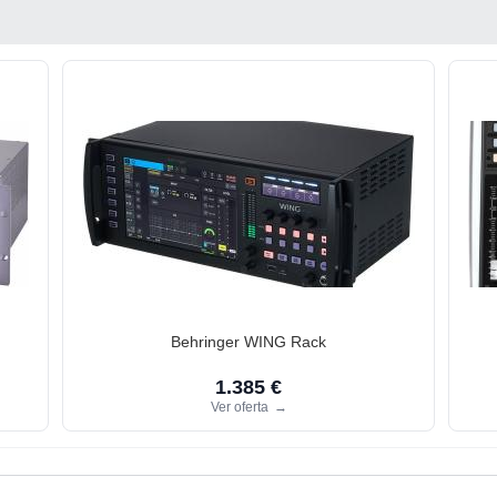
Behringer WING Rack
1.385 €
Ver oferta
→