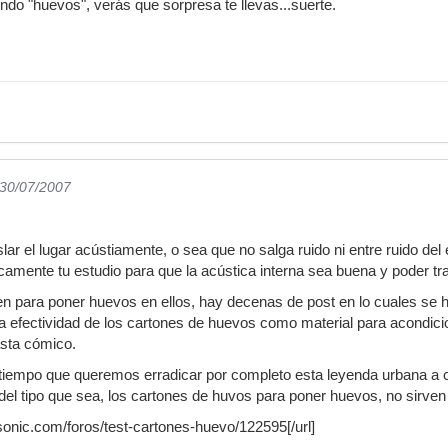
ndo "huevos", verás que sorpresa te llevas...suerte.
 30/07/2007
islar el lugar acústiamente, o sea que no salga ruido ni entre ruido del
camente tu estudio para que la acústica interna sea buena y poder tra
en para poner huevos en ellos, hay decenas de post en lo cuales se 
la efectividad de los cartones de huevos como material para acondici
asta cómico.
 tiempo que queremos erradicar por completo esta leyenda urbana a 
del tipo que sea, los cartones de huvos para poner huevos, no sirve
sonic.com/foros/test-cartones-huevo/122595[/url]