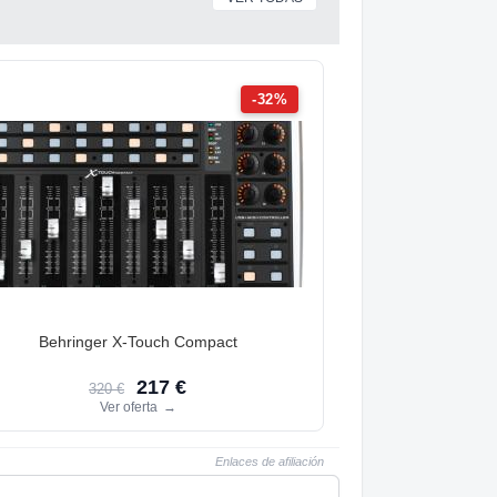
-32%
Behringer X-Touch Compact
217 €
320 €
Ver oferta
→
Enlaces de afiliación