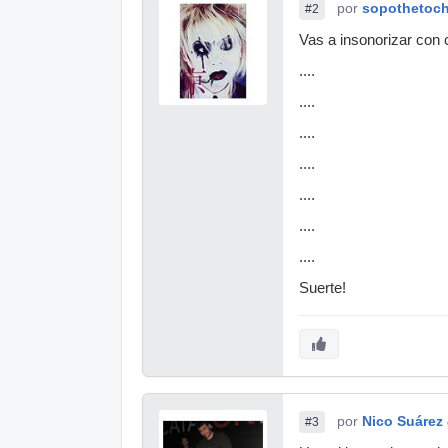
por
sopothetoc
#2
Vas a insonorizar con
....
....
....
....
....
....
....
Suerte!
por
Nico Suárez
#3