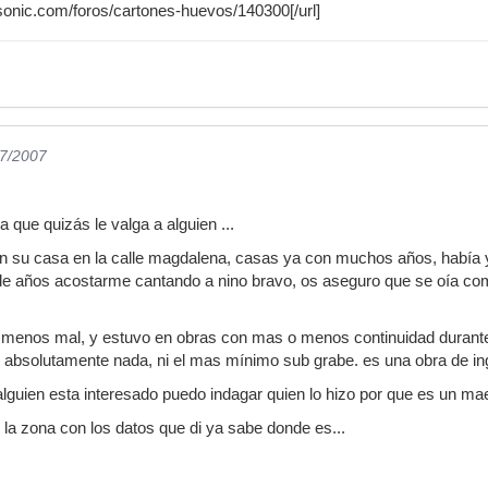
sonic.com/foros/cartones-huevos/140300[/url]
07/2007
 que quizás le valga a alguien ...
 en su casa en la calle magdalena, casas ya con muchos años, había 
e años acostarme cantando a nino bravo, os aseguro que se oía como s
, menos mal, y estuvo en obras con mas o menos continuidad durante
 absolutamente nada, ni el mas mínimo sub grabe. es una obra de in
alguien esta interesado puedo indagar quien lo hizo por que es un ma
 la zona con los datos que di ya sabe donde es...