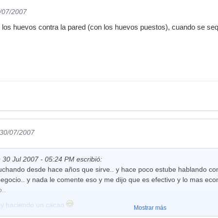
0/07/2007
 de los huevos contra la pared (con los huevos puestos), cuando se se
 30/07/2007
 30 Jul 2007 - 05:24 PM escribió:
uchando desde hace años que sirve.. y hace poco estube hablando con
 negocio.. y nada le comente eso y me dijo que es efectivo y lo mas e
..
oy haciendo un cacao
Mostrar más