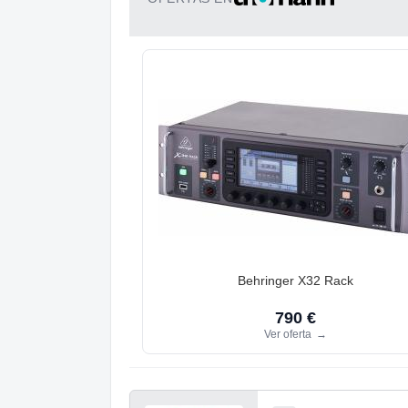
Behringer X32 Rack
790 €
Ver oferta
→