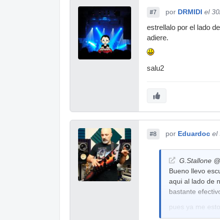
por
DRMIDI
el 3
#7
estrellalo por el lado
adiere.
salu2
por
Eduardoc
el
#8
G.Stallone @
Bueno llevo esc
aqui al lado de
bastante efectivo
pues ya me est