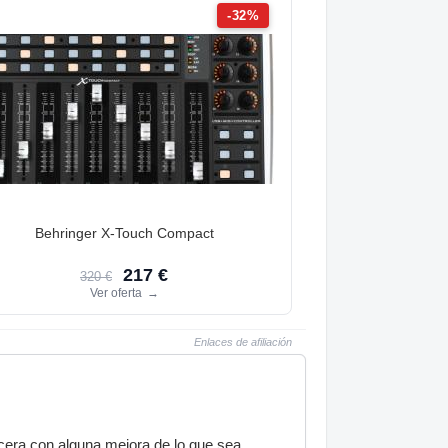
-32%
Behringer X-Touch Compact
217 €
320 €
Ver oferta
→
Enlaces de afiliación
cera con alguna mejora de lo que sea