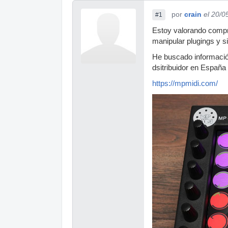
por
crain
el 20/0
#1
Estoy valorando comprar
manipular plugings y s
He buscado información
dsitribuidor en España
https://mpmidi.com/