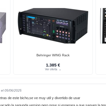
Behringer WING Rack
1.385 €
Ver oferta
→
el 05/06/2025
ras de este bicho,se ve muy util y divertido de usar
acado la segunda version pero nose si esperara a que saquen la ter