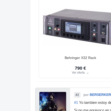
Behringer X32 Rack
790 €
Ver oferta
→
por
BERSERKER
#2
#1
Yo tambien estoy det
Si no me equivoco an s