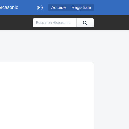

rcasonic
Accede
Regístrate