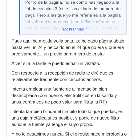
Por lo de la pagina, no se como has llegado a la
24 de circuitos 3 (si te fijas al lado del numero de
pag). Pero a las que yo me referia es a la pagina
24 y 45 del compendio (son 5 "librillos" que se
van titulando "circuitos electronicos X") y son la
Mostrar más
pag 24 de circuitos electronicos 1, y la 19 de
Pues aqui he metido yo la pata. Le he dado página abajo
circuitos electronicos 2.
hasta ver un 24 y he caido en el 24 que no era y que era
precisamente... un previo para micro de cristal.
A ver si a la tarde le puedo echar un vistazo.
Con respecto a la recepción de radio te diré que es
relativamente frecuente con circuitos activos.
Intenta emplear una fuente de alimentación bien
desacoplada (con buenos electrolíticos en la salida y
unos cerámicos de poco valor para filtrar la RF)
intenta tambien blindar el circuito todo lo que puedas, en
una caja metálica si es posible, y ponle de nuevo filtro
aunque la fuente ya tenga el suyo propio.
Y no te desanimes nunca. Si el circuito hace microfonía o