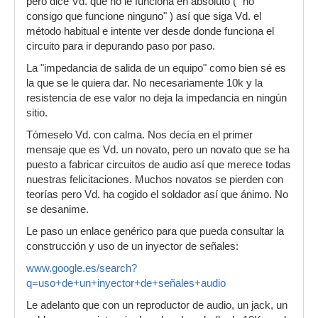
pero dice Vd. que no le funciona en absoluto ( "no
consigo que funcione ninguno" ) así que siga Vd. el
método habitual e intente ver desde donde funciona el
circuito para ir depurando paso por paso.
La "impedancia de salida de un equipo" como bien sé es
la que se le quiera dar. No necesariamente 10k y la
resistencia de ese valor no deja la impedancia en ningún
sitio.
Tómeselo Vd. con calma. Nos decía en el primer
mensaje que es Vd. un novato, pero un novato que se ha
puesto a fabricar circuitos de audio así que merece todas
nuestras felicitaciones. Muchos novatos se pierden con
teorías pero Vd. ha cogido el soldador así que ánimo. No
se desanime.
Le paso un enlace genérico para que pueda consultar la
construcción y uso de un inyector de señales:
www.google.es/search?
q=uso+de+un+inyector+de+señales+audio
Le adelanto que con un reproductor de audio, un jack, un