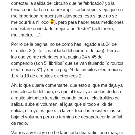
conectar la salida del circuito que he fabricado? yo la
tenia conectada a una preamplificador super viejo que no
me importaba romper (sin altavoces, eso si que no se
me ocurriria ni loco
), pero para hacer esas mediciones
necesitare conectarlo mejor a un "tester" (voltimetro,
multimetro, ....)
Por lo de la pagina, no se como has llegado a la 24 de
circuitos 3 (si te fijas al lado del numero de pag). Pero a
las que yo me referia es a la pagina 24 y 45 del
compendio (son 5 "librillos" que se van titulando "circuitos
electronicos X") y son la pag 24 de circuitos electronicos
1, y la 19 de circuitos electronicos 2.
Ah, lo que queria comentarte, que esto si que me daja ya
descolocado del todo, es que al tocar yo con los dedos el
circuito sintonizo la radio, cuando toco el electrolitico de
salida, sube el volumen, al igual que si toco el xlr de
salida, el royo es que si a la vez toco las resistencias se
baja el volumen pero no termina de desaparecer la señal
de radio.
Vamos a ver si yo no he fabricado una radio, aun mas, si