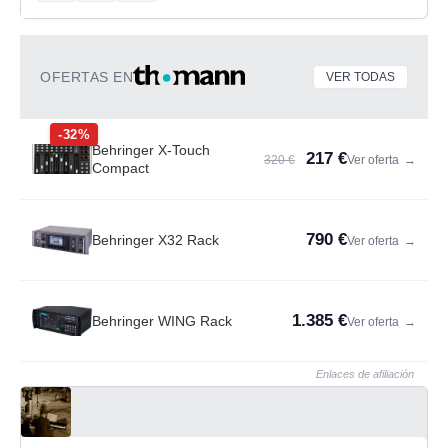
OFERTAS EN
VER TODAS
-32%
Behringer X-Touch
217 €
320 €
Ver oferta
→
Compact
790 €
Behringer X32 Rack
Ver oferta
→
1.385 €
Behringer WING Rack
Ver oferta
→
Enlaces de afiliación