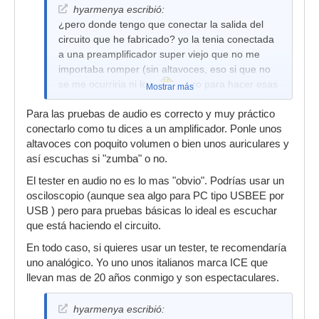
hyarmenya escribió:
¿pero donde tengo que conectar la salida del
circuito que he fabricado? yo la tenia conectada
a una preamplificador super viejo que no me
importaba romper (sin altavoces, eso si que no
se me ocurriria ni loco
), pero para hacer esas
Mostrar más
mediciones necesitare conectarlo mejor a un
Para las pruebas de audio es correcto y muy práctico
"tester" (voltimetro, multimetro, ....)
conectarlo como tu dices a un amplificador. Ponle unos
altavoces con poquito volumen o bien unos auriculares y
así escuchas si "zumba" o no.
El tester en audio no es lo mas "obvio". Podrías usar un
osciloscopio (aunque sea algo para PC tipo USBEE por
USB ) pero para pruebas básicas lo ideal es escuchar
que está haciendo el circuito.
En todo caso, si quieres usar un tester, te recomendaría
uno analógico. Yo uno unos italianos marca ICE que
llevan mas de 20 años conmigo y son espectaculares.
hyarmenya escribió: