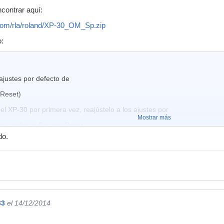
contrar aquí:
.com/rla/roland/XP-30_OM_Sp.zip
o:
ajustes por defecto de
 Reset)
r el XP-30 por primera vez, reajústelo a los ajustes por
Mostrar más
ica mediante Factory Reset
do.
s podrían
fectos inesperados.
D] para que parpadee el indicador.
33
el 14/12/2014
talla UTIL 1.