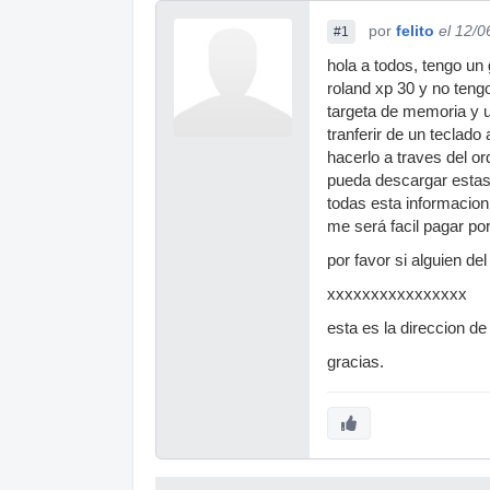
por
felito
el 12/0
#1
hola a todos, tengo un
roland xp 30 y no teng
targeta de memoria y u
tranferir de un teclad
hacerlo a traves del or
pueda descargar estas
todas esta informacion
me será facil pagar por
por favor si alguien de
xxxxxxxxxxxxxxxx
esta es la direccion d
gracias.