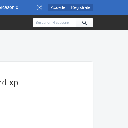

rcasonic
Accede
Regístrate
nd xp