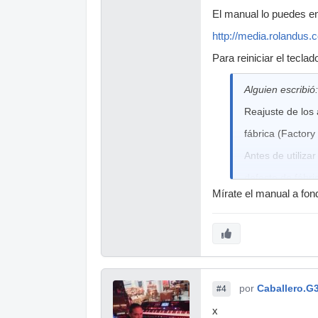
El manual lo puedes en
http://media.rolandus
Para reiniciar el teclad
Alguien escribió:
Reajuste de los 
fábrica (Factory
Antes de utiliza
defecto de fábr
Mírate el manual a fon
. Algunos ajuste
convertirse en e
fig.Q-08
1
Pulse [UTIL/CAR
por
Caballero.G
#4
Aparecerá la pan
x