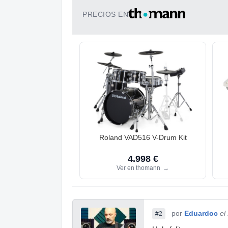
PRECIOS EN
Roland VAD516 V-Drum Kit
4.998 €
Ver en thomann
→
por
Eduardoc
el
#2