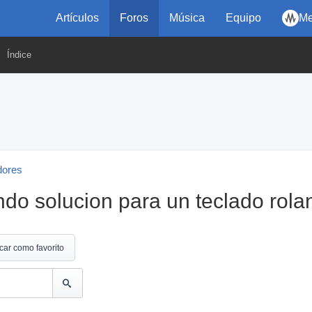
Artículos
Foros
Música
Equipo
Me
Índice
dores
ndo solucion para un teclado rola
car como favorito