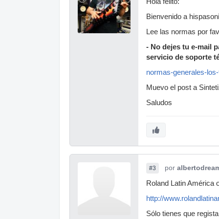
Hola felito:
Bienvenido a hispasoni
Lee las normas por fav
- No dejes tu e-mail
servicio de soporte t
normas-generales-los-
Muevo el post a Sintet
Saludos
por
albertodrea
#3
Roland Latin América 
http://www.rolandlati
Sólo tienes que regista