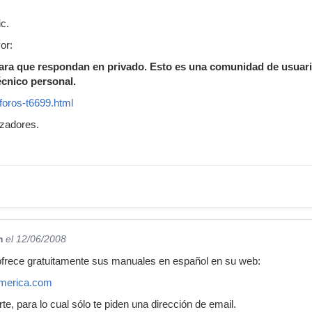
c.
or:
 para que respondan en privado. Esto es una comunidad de usuar
écnico personal.
foros-t6699.html
izadores.
m
el 12/06/2008
ofrece gratuitamente sus manuales en español en su web:
namerica.com
rte, para lo cual sólo te piden una dirección de email.