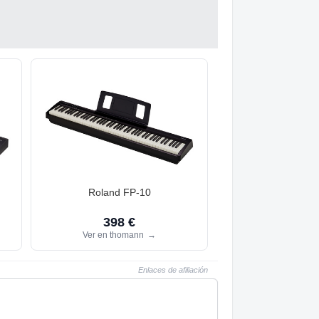
Roland FP-10
398 €
Ver en thomann
→
Enlaces de afiliación