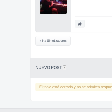
2
Pulse [V (flecha
Aparecerá la pan
3
Pulse la tecla nu
« Ir a Sintetizadores
Aparecerá la p
4
Pulse [ENTER].
Si se visualiza 
NUEVO POST
×
desactivar el a
para reajustar a 
El topic está cerrado y no se admiten respu
NOTA
La operación Fac
originales. Guar