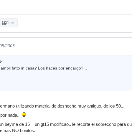
Citar
/05/2006
ó:
 ampli fatto in casa? Los haces por encargo?...
ermano utilizando material de deshecho muy antiguo, de los 50...
 por nada...
 un beyma de 15" , un gt15 modificao.. le recorte el sobrecono para q
ademas NO bonitos.