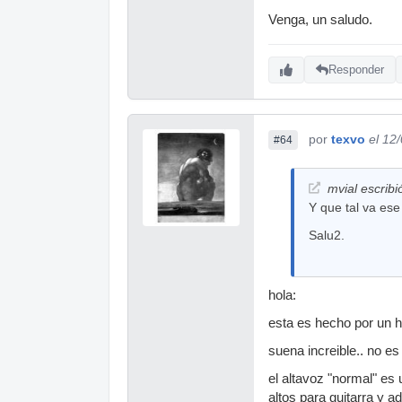
Venga, un saludo.
Responder
por
texvo
el 12
#64
mvial escribi
Y que tal va ese
Salu2.
hola:
esta es hecho por un h
suena increible.. no es
el altavoz "normal" es
altos para guitarra y 