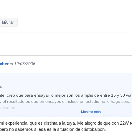
Citar
mber
el 12/05/2006
a.
te, creo que para ensayar lo mejor son los amplis de entre 15 y 30 wa
y el resultado es que en ensayos e incluso en estudio no lo hago sonar 
 volumen.
Mostrar más
abe con quién ensaya, y de qué manera le gusta hacerlo. Yo sé que a 
mi experiencia, que es distinta a la tuya. Me alegro de que con 22W
pero no sabemos si esa es la situación de cristobalpon.