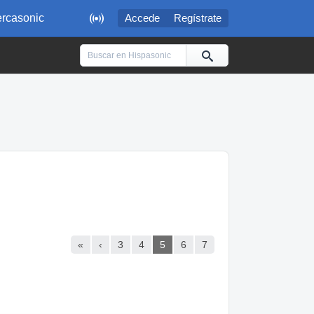

rcasonic
Accede
Regístrate
«
‹
3
4
5
6
7