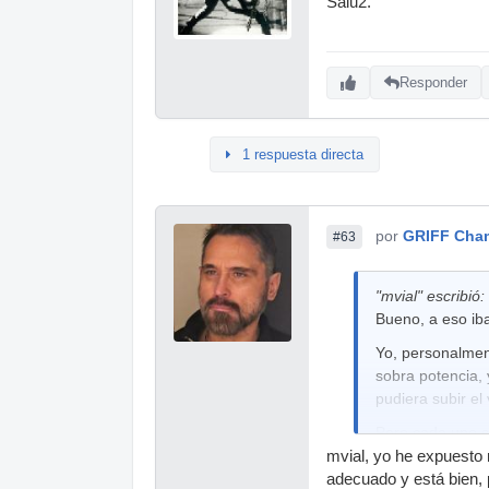
Salu2.
Responder
1 respuesta directa
por
GRIFF Cha
#63
"mvial" escribió:
Bueno, a eso ib
Yo, personalmen
sobra potencia, 
pudiera subir el
Pero cada uno s
quién no.
mvial, yo he expuesto 
adecuado y está bien, 
Salu2.