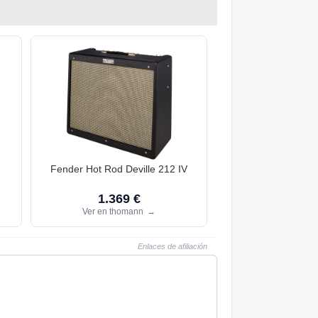
Fender Hot Rod Deville 212 IV
1.369 €
Ver en thomann
→
Enlaces de afiliación