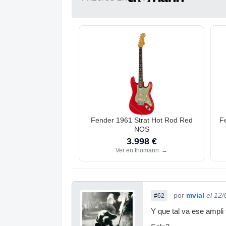
Fender 1961 Strat Hot Rod Red
F
NOS
3.998 €
Ver en thomann
→
por
mvial
el 12
#62
Y que tal va ese ampli