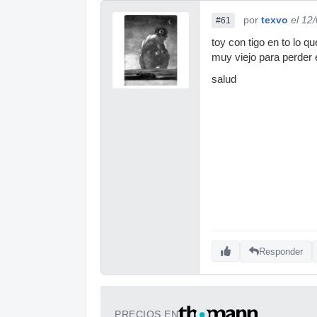
por
texvo
el 12
#61
toy con tigo en to lo q
muy viejo para perder 
salud
Responder
PRECIOS EN