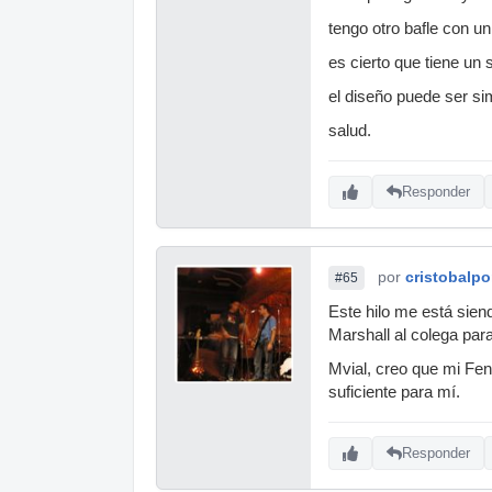
tengo otro bafle con un
es cierto que tiene un 
el diseño puede ser simi
salud.
Responder
por
cristobalp
#65
Este hilo me está sien
Marshall al colega para
Mvial, creo que mi Fen
suficiente para mí.
Responder