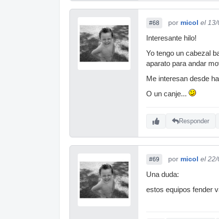
por
micol
el 13
#68
Interesante hilo!
Yo tengo un cabezal b
aparato para andar mo
Me interesan desde hac
O un canje...
Responder
por
micol
el 22
#69
Una duda:
estos equipos fender v