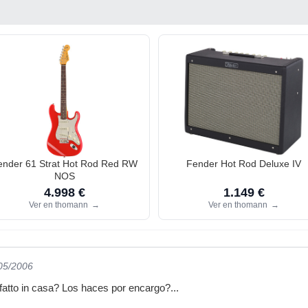
ender 61 Strat Hot Rod Red RW
Fender Hot Rod Deluxe IV
NOS
4.998 €
1.149 €
Ver en thomann
→
Ver en thomann
→
/05/2006
 fatto in casa? Los haces por encargo?...