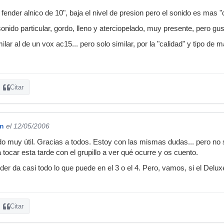
 fender alnico de 10", baja el nivel de presion pero el sonido es mas "c
sonido particular, gordo, lleno y aterciopelado, muy presente, pero g
lar al de un vox ac15... pero solo similar, por la "calidad" y tipo de ma
Citar
on
el 12/05/2006
do muy útil. Gracias a todos. Estoy con las mismas dudas... pero no 
 tocar esta tarde con el grupillo a ver qué ocurre y os cuento.
der da casi todo lo que puede en el 3 o el 4. Pero, vamos, si el Del
Citar