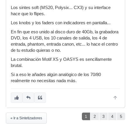
Los sintes soft (MS20, Polysix... CX3) y su interface
hace que lo flipes.
Los knobs y los faders con indicadores en pantalla...
En fin que eso unido al disco duro de 40Gb, la grabadora
DVD, los 4 USB, los 10 canales de salida, los 4 de
entrada, phantom, entrada canon, etc... lo hace el centro
de tu estudio quieras o no.
La combinación Motif XS y OASYS es sencillamente
brutal.
Si a eso le añades algún analógico de los 70/80
realmente no necesitas nada más.
1
2
3
4
5
« Ir a Sintetizadores