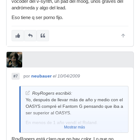
vocoder del v-synth, un pad del moog, unos graves del
andrómeda y algo del lead.
Eso tiene q ser porno fijo.
por
neubauer
el 10/04/2009
#7
RoyRogers escribió:
Yo, después de llevar más de año y medio con el
OASYS compré el Fantom G pensando que iba a
ser superior al OASYS.
En menos de 1 año vendí el Roland.
Mostrar más
El OASYS sigue en mi estudio desde hace casi 3
años y seguirá durante muchos más años.
RoyRogers está claro que no hay color. Lo que no