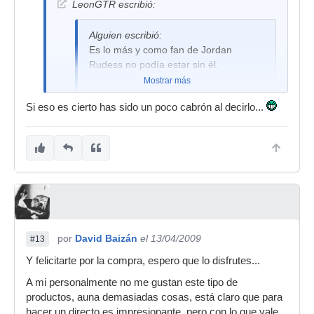
LeonGTR escribió:
Alguien escribió:
Es lo más y como fan de Jordan
Rudess no podía estar sin él.
Mostrar más
Si eso es cierto has sido un poco cabrón al decirlo...
Que curioso je je je, tengo entendido que Jordan
Rudess hizo lo mismo que tu pero a la inversa,
cambio su OASYS por un Fantom G8
por
David Baizán
el 13/04/2009
#13
Y felicitarte por la compra, espero que lo disfrutes...
A mi personalmente no me gustan este tipo de
productos, auna demasiadas cosas, está claro que para
hacer un directo es impresionante, pero con lo que vale