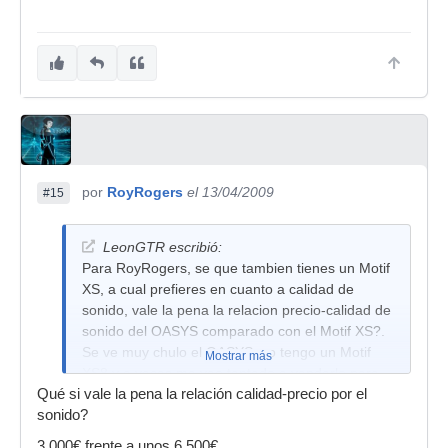
por
RoyRogers
el 13/04/2009
#15
LeonGTR escribió:
Para RoyRogers, se que tambien tienes un Motif
XS, a cual prefieres en cuanto a calidad de
sonido, vale la pena la relacion precio-calidad de
sonido del OASYS comparado con el Motif XS?.
Se ve muy chulo el OASYS, yo tengo un Motif
Mostrar más
XS8 y a veces me veo tentado a venderlo para
Qué si vale la pena la relación calidad-precio por el
comprar un OASYS 88 pero la verdad es que su
sonido?
precio es super elevado aca en mexico.
3.000€ frente a unos 6.500€.
Saludos.