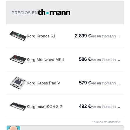
PRECIOS EN
2.899 €
Korg Kronos 61
Ver en thomann
→
586 €
Korg Modwave MKII
Ver en thomann
→
579 €
Korg Kaoss Pad V
Ver en thomann
→
492 €
Korg microKORG 2
Ver en thomann
→
Enlaces de afiliación