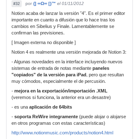
por
{] ∞Ω∞ [}™
el 01/11/2012
#32
Notion acaba de lanzar la versión "4". Es el primer editor
importante en cuanto a difusión que lo hace tras los
cambios en Sibelius y Finale. Lamentablemente se
confirman las previsiones.
[ Imagen externa no disponible ]
Notion 4 es realmente una versión mejorada de Notion 3:
- Algunas novedades en la interface incluyendo nuevos
sistemas de entrada de notas mediante
paneles
"copiados" de la versión para iPad
, pero que resultan
muy cómodos, especialmente el de percusión.
-
mejora en la exportación/importación .XML
(veremos si funciona, la anterior era un desastre)
- es una
aplicación de 64bits
-
soporta ReWire integramente
(puede alojar o alojarse
en otros programas con estas características)
http://www.notionmusic.com/products/notion4.html