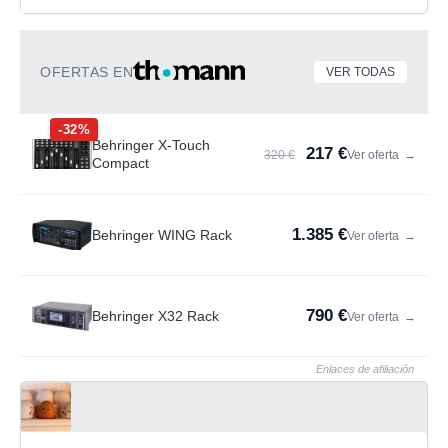
OFERTAS EN
VER TODAS
-32%
Behringer X-Touch
217 €
320 €
Ver oferta
→
Compact
1.385 €
Behringer WING Rack
Ver oferta
→
790 €
Behringer X32 Rack
Ver oferta
→
Enlaces de afiliación