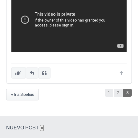
1
1
2
3
« Ir a Sibelius
NUEVO POST
×