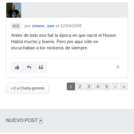
por
simon_sen
el 12/04/2005
#15
Antes de todo eso fué la época en que nació el House.
Había mucho y bueno. Pero por aquí sólo se
escuchaban a los rockeros de siempre.
1
2
3
4
5
›
»
« Ir a Charla general
NUEVO POST
×