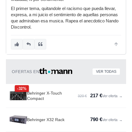
El primer tema, quitandole el racismo que pueda llevar,
expresa, a mi juicio el sentimiento de aquellas personas
que admiraban esa musica. Rapea el anecdotico Nando
Dixcontrol.
OFERTAS EN
VER TODAS
-32%
Behringer X-Touch
217 €
320 €
Ver oferta
→
Compact
790 €
Behringer X32 Rack
Ver oferta
→