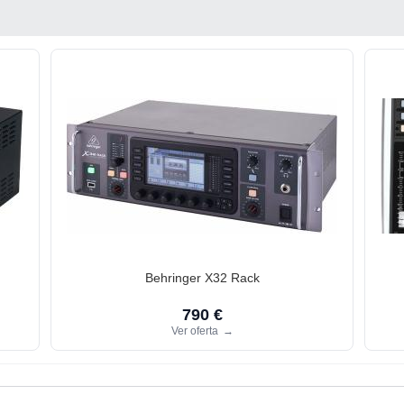
Behringer X32 Rack
790 €
Ver oferta
→