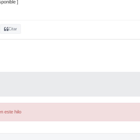
ponible ]
Citar
n este hilo