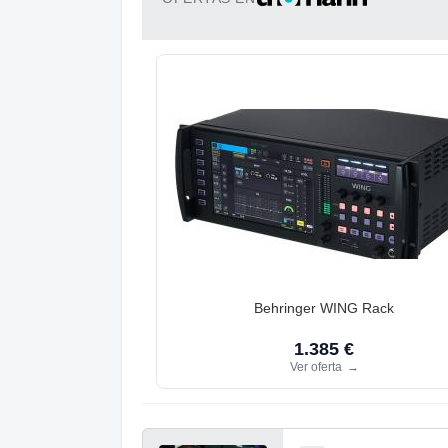
Behringer WING Rack
1.385 €
Ver oferta
→