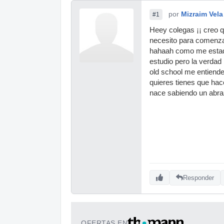
por
Mizraim Vela
#1
Heey colegas ¡¡ creo 
necesito para comenzar
hahaah como me estado 
estudio pero la verdad
old school me entiende
quieres tienes que hac
nace sabiendo un abr
Responder
OFERTAS EN