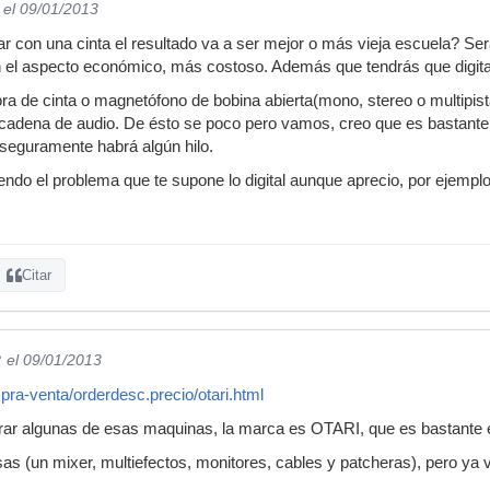
el 09/01/2013
 con una cinta el resultado va a ser mejor o más vieja escuela? Será 
n el aspecto económico, más costoso. Además que tendrás que digital
a de cinta o magnetófono de bobina abierta(mono, stereo o multipista
cadena de audio. De ésto se poco pero vamos, creo que es bastante 
 seguramente habrá algún hilo.
ndo el problema que te supone lo digital aunque aprecio, por ejemplo
Citar
?
el 09/01/2013
pra-venta/orderdesc.precio/otari.html
rar algunas de esas maquinas, la marca es OTARI, que es bastante
osas (un mixer, multiefectos, monitores, cables y patcheras), pero ya