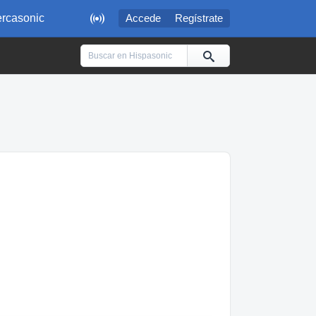

rcasonic
Accede
Regístrate