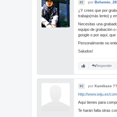
por
Bohemio_28
#2
¿Y crees que por grabar
trabajo(más lento) y e
Necesitas una grabador
equipo de grabación o 
google o por aquí, que
Personalmente no entie
Saludos!
Responder
por
Kamikase ?
#3
http://www.wiju.es/com
Aquí tienes para comp
Te harán falta otras c