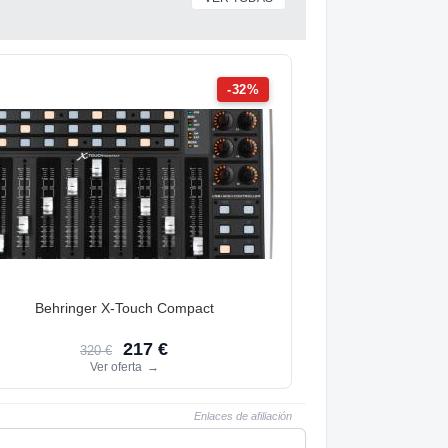
-32%
Behringer X-Touch Compact
217 €
320 €
Ver oferta
→
Enlaces de afiliación