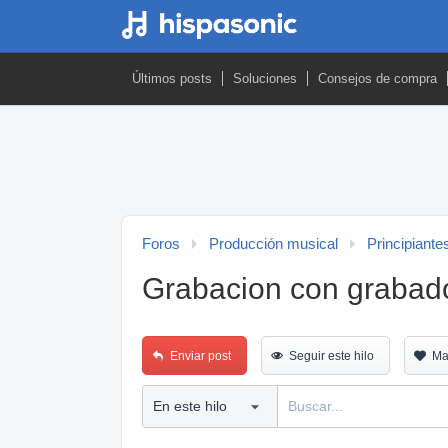
Últimos posts
Soluciones
Consejos de compra
Foros
Producción musical
Principiante
Grabacion con grabador
Enviar post
Seguir este hilo
Ma