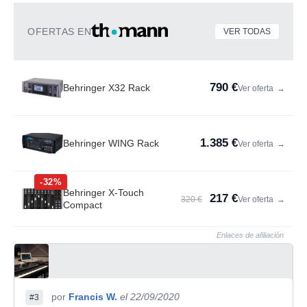
OFERTAS EN
VER TODAS
790 €
Behringer X32 Rack
Ver oferta
→
1.385 €
Behringer WING Rack
Ver oferta
→
-32%
Behringer X-Touch
217 €
320 €
Ver oferta
→
Compact
Enlaces de afiliación
por
Francis W.
el 22/09/2020
#3