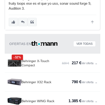
fruity loops ese es el que yo uso, sonar sound forge 9,
Audition 3.
OFERTAS EN
VER TODAS
-32%
Behringer X-Touch
217 €
320 €
Ver oferta
→
Compact
790 €
Behringer X32 Rack
Ver oferta
→
1.385 €
Behringer WING Rack
Ver oferta
→