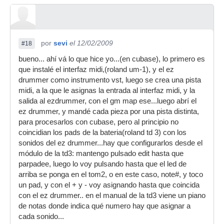
por
sevi
el 12/02/2009
#18
bueno... ahí vá lo que hice yo...(en cubase), lo primero es
que instalé el interfaz midi,(roland um-1), y el ez
drummer como instrumento vst, luego se crea una pista
midi, a la que le asignas la entrada al interfaz midi, y la
salida al ezdrummer, con el gm map ese...luego abrí el
ez drummer, y mandé cada pieza por una pista distinta,
para procesarlos con cubase, pero al principio no
coincidian los pads de la bateria(roland td 3) con los
sonidos del ez drummer...hay que configurarlos desde el
módulo de la td3: mantengo pulsado edit hasta que
parpadee, luego lo voy pulsando hasta que el led de
arriba se ponga en el tom2, o en este caso, note#, y toco
un pad, y con el + y - voy asignando hasta que coincida
con el ez drummer.. en el manual de la td3 viene un piano
de notas donde indica qué numero hay que asignar a
cada sonido...