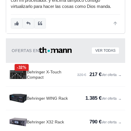
con mi procesador. y encima tampoco consigo
virtualizarlo para hacer las cosas como Dios manda.
OFERTAS EN
VER TODAS
-32%
Behringer X-Touch
217 €
320 €
Ver oferta
→
Compact
1.385 €
Behringer WING Rack
Ver oferta
→
790 €
Behringer X32 Rack
Ver oferta
→