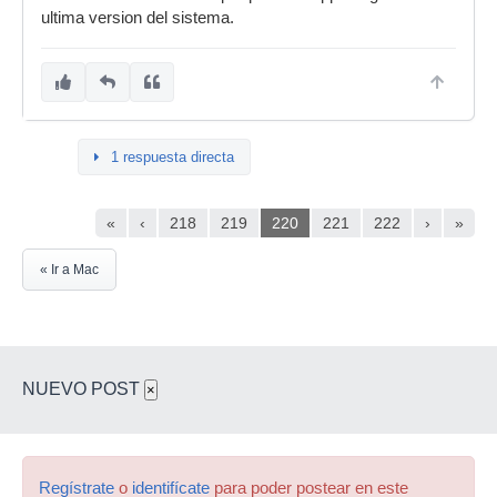
ultima version del sistema.
1 respuesta directa
«
‹
218
219
220
221
222
›
»
« Ir a Mac
NUEVO POST
×
Regístrate
o
identifícate
para poder postear en este