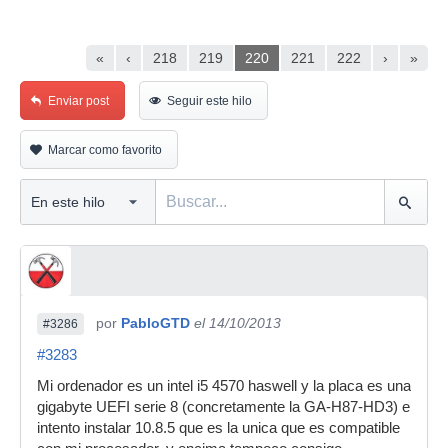
«
‹
218
219
220
221
222
›
»
Enviar post
Seguir este hilo
Marcar como favorito
por
PabloGTD
el 14/10/2013
#3286
#3283
Mi ordenador es un intel i5 4570 haswell y la placa es una
gigabyte UEFI serie 8 (concretamente la GA-H87-HD3) e
intento instalar 10.8.5 que es la unica que es compatible