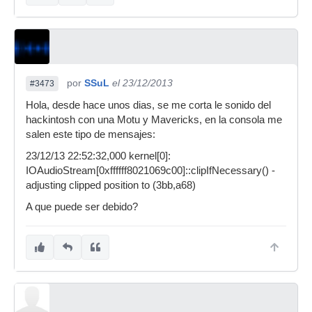
por
SSuL
el 23/12/2013
#3473
Hola, desde hace unos dias, se me corta le sonido del
hackintosh con una Motu y Mavericks, en la consola me
salen este tipo de mensajes:
23/12/13 22:52:32,000 kernel[0]:
IOAudioStream[0xffffff8021069c00]::clipIfNecessary() -
adjusting clipped position to (3bb,a68)
A que puede ser debido?