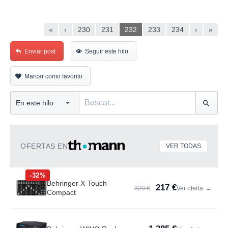
«
‹
230
231
232
233
234
›
»
Enviar post
Seguir este hilo
Marcar como favorito
OFERTAS EN
VER TODAS
-32%
Behringer X-Touch
217 €
320 €
Ver oferta
→
Compact