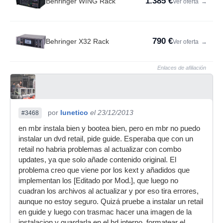
1.385 €
Behringer WING Rack
Ver oferta
→
790 €
Behringer X32 Rack
Ver oferta
→
Enlaces de afiliación
por
lunetico
el 23/12/2013
#3468
en mbr instala bien y bootea bien, pero en mbr no puedo
instalar un dvd retail, pide guide. Esperaba que con un
retail no habria problemas al actualizar con combo
updates, ya que solo añade contenido original. El
problema creo que viene por los kext y añadidos que
implementan los [Editado por Mod.], que luego no
cuadran los archivos al actualizar y por eso tira errores,
aunque no estoy seguro. Quizá pruebe a instalar un retail
en guide y luego con trasmac hacer una imagen de la
instalacion y guardarla en el hd interno, formatear el