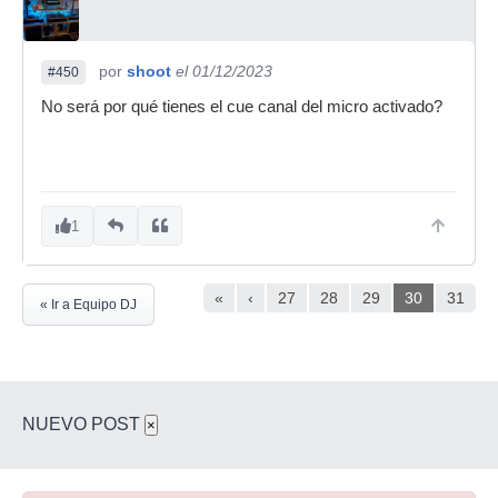
por
shoot
el 01/12/2023
#450
No será por qué tienes el cue canal del micro activado?
1
«
‹
27
28
29
30
31
« Ir a Equipo DJ
NUEVO POST
×