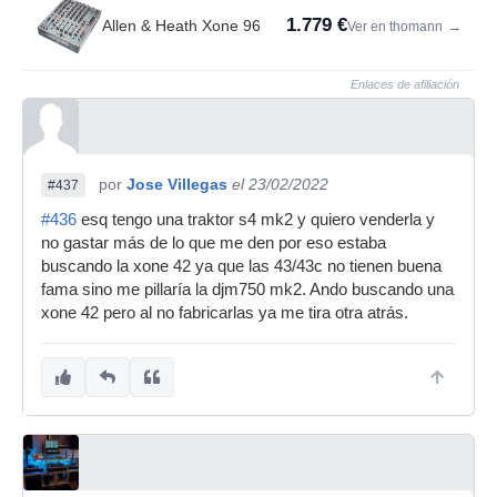
1.779 €
Allen & Heath Xone 96
Ver en thomann
→
Enlaces de afiliación
por
Jose Villegas
el 23/02/2022
#437
#436
esq tengo una traktor s4 mk2 y quiero venderla y
no gastar más de lo que me den por eso estaba
buscando la xone 42 ya que las 43/43c no tienen buena
fama sino me pillaría la djm750 mk2. Ando buscando una
xone 42 pero al no fabricarlas ya me tira otra atrás.