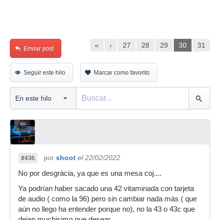
«
‹
27
28
29
30
31
Enviar post
Seguir este hilo
Marcar como favorito
por
shoot
el 22/02/2022
#436
No por desgràcia, ya que es una mesa coj....
Ya podrían haber sacado una 42 vitaminada con tarjeta
de audio ( como la 96) pero sin cambiar nada más ( que
aún no llego ha entender porque no), no la 43 o 43c que
dejan muchisimo que desear.