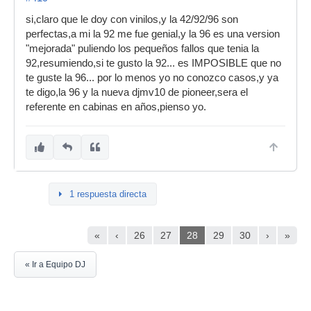
si,claro que le doy con vinilos,y la 42/92/96 son
perfectas,a mi la 92 me fue genial,y la 96 es una version
"mejorada" puliendo los pequeños fallos que tenia la
92,resumiendo,si te gusto la 92... es IMPOSIBLE que no
te guste la 96... por lo menos yo no conozco casos,y ya
te digo,la 96 y la nueva djmv10 de pioneer,sera el
referente en cabinas en años,pienso yo.
1 respuesta directa
«
‹
26
27
28
29
30
›
»
« Ir a Equipo DJ