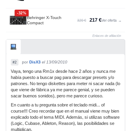
-32%
Behringer X-Touch
217 €
320 €
Ver oferta
→
Compact
Enlaces de afiliación
por
DisX3
el 13/09/2010
#2
Vaya, tengo una Rm1x desde hace 2 años y nunca me
había puesto a buscar pag para descargar presets y/o
patrones. No tengo diskettes para meter ni sacar nada (lo
que viene de fábrica ya me parece genial, y se pueden
sacar buenos sonidos), pero me parece curioso.
En cuanto a tu pregunta sobre el teclado midi... of
course!!! Creo recordar que en el manual viene muy bien
explicado todo el tema MIDI. Además, si utilizas software
(Logic, Cubase, Ableton, Reason), las posibilidades se
multiplican.