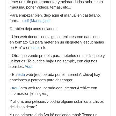
tener un sitio para comentar y aclarar dudas sobre esta
máquina, poner vídeos, temas, etc...
Para empezar bien, dejo aquí el manual en castellano,
formato
pdf [Manual].pdf
También dejo unos enlaces:
- Una web donde tiene algunos enlaces con canciones
en formato r1s para meter en un disquete y escucharlas
en Rm1x en
este
link.
- Otra que vende presets para meterlos en un disquete y
utilizarlos. Te puedes bajar una sample, con algunos
sonidos;
Aquí
.
- En
esta
web [recuperada por el Internet Archive] hay
canciones y patrones para descargar.
-
Aquí
otra web recuperada con Internet Archive con
información [en inglés.]
Y ahora, una petición: ¿podría alguien subir los archivos
del disco demo?
Y una primera duda [ya iré poniendo más]: Tengo un