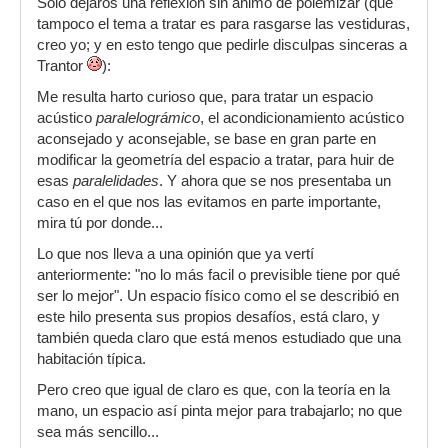
Sólo dejaros una reflexión sin ánimo de polemizar (que
tampoco el tema a tratar es para rasgarse las vestiduras,
creo yo; y en esto tengo que pedirle disculpas sinceras a
Trantor
):
Me resulta harto curioso que, para tratar un espacio
acústico
paralelográmico
, el acondicionamiento acústico
aconsejado y aconsejable, se base en gran parte en
modificar la geometría del espacio a tratar, para huir de
esas
paralelidades
. Y ahora que se nos presentaba un
caso en el que nos las evitamos en parte importante,
mira tú por donde...
Lo que nos lleva a una opinión que ya vertí
anteriormente: "no lo más facil o previsible tiene por qué
ser lo mejor". Un espacio físico como el se describió en
este hilo presenta sus propios desafíos, está claro, y
también queda claro que está menos estudiado que una
habitación típica.
Pero creo que igual de claro es que, con la teoría en la
mano, un espacio así pinta mejor para trabajarlo; no que
sea más sencillo...