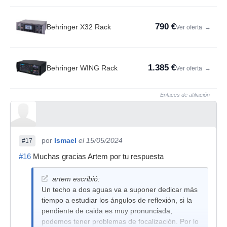
790 €
Behringer X32 Rack
Ver oferta
→
1.385 €
Behringer WING Rack
Ver oferta
→
Enlaces de afiliación
por
Ismael
el 15/05/2024
#17
#16
Muchas gracias Artem por tu respuesta
artem escribió:
Un techo a dos aguas va a suponer dedicar más
tiempo a estudiar los ángulos de reflexión, si la
pendiente de caida es muy pronunciada,
podemos tener problemas de focalización. Por lo