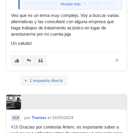
general, requieriá más tiempo de estudio, y eso
Mostrar más
va contra el presupuesto.
Veo que es un tema muy complejo. Voy a buscar varias
alternativas y las consultaré con alguna empresa que
haga trabajos de tratamiento acústico en lugar de
aventurarme por mi cuenta jaja
Un saludo!
1 respuesta directa
por
Trantor
el 16/05/2024
#18
#16
Gracias por contestar Artem, es importante saber a