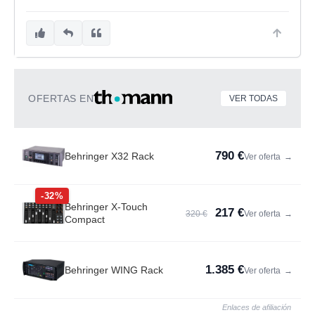
OFERTAS EN
VER TODAS
790 €
Behringer X32 Rack
Ver oferta
→
-32%
Behringer X-Touch
217 €
320 €
Ver oferta
→
Compact
1.385 €
Behringer WING Rack
Ver oferta
→
Enlaces de afiliación