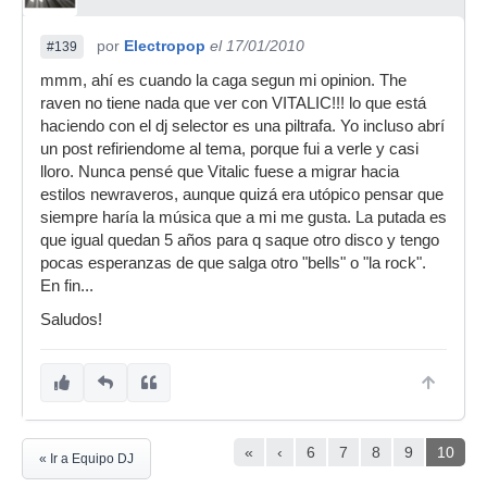
por
Electropop
el 17/01/2010
#139
mmm, ahí es cuando la caga segun mi opinion. The
raven no tiene nada que ver con VITALIC!!! lo que está
haciendo con el dj selector es una piltrafa. Yo incluso abrí
un post refiriendome al tema, porque fui a verle y casi
lloro. Nunca pensé que Vitalic fuese a migrar hacia
estilos newraveros, aunque quizá era utópico pensar que
siempre haría la música que a mi me gusta. La putada es
que igual quedan 5 años para q saque otro disco y tengo
pocas esperanzas de que salga otro "bells" o "la rock".
En fin...
Saludos!
«
‹
6
7
8
9
10
« Ir a Equipo DJ