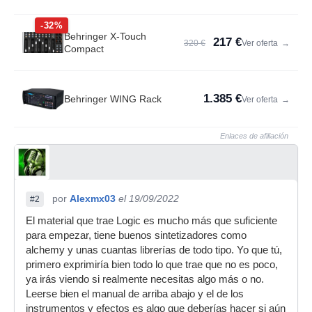
-32%
Behringer X-Touch
217 €
320 €
Ver oferta
→
Compact
1.385 €
Behringer WING Rack
Ver oferta
→
Enlaces de afiliación
por
Alexmx03
el 19/09/2022
#2
El material que trae Logic es mucho más que suficiente
para empezar, tiene buenos sintetizadores como
alchemy y unas cuantas librerías de todo tipo. Yo que tú,
primero exprimiría bien todo lo que trae que no es poco,
ya irás viendo si realmente necesitas algo más o no.
Leerse bien el manual de arriba abajo y el de los
instrumentos y efectos es algo que deberías hacer si aún