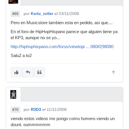
por
Koitz_roller
el 03/11/2006
#69
Pero en Musicstore tambien esta en pedido, asi que....
En el foro de HipHopHispano parece que alguien tiene ya
el KP3, aunque no se yo...
http://hiphophispano.com/foros/viewtopi ... 080#298080
Salu2 a to2
por
R3D3
el 11/11/2006
#70
viendo estos videos me pongo como homero viendo un
dount. oummmmmm