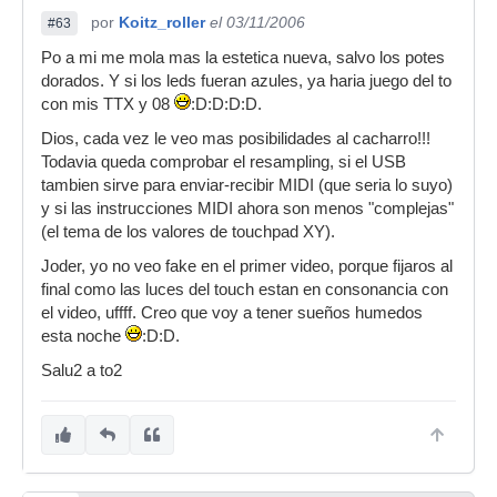
por
Koitz_roller
el 03/11/2006
#63
Po a mi me mola mas la estetica nueva, salvo los potes
dorados. Y si los leds fueran azules, ya haria juego del to
con mis TTX y 08
:D:D:D:D.
Dios, cada vez le veo mas posibilidades al cacharro!!!
Todavia queda comprobar el resampling, si el USB
tambien sirve para enviar-recibir MIDI (que seria lo suyo)
y si las instrucciones MIDI ahora son menos "complejas"
(el tema de los valores de touchpad XY).
Joder, yo no veo fake en el primer video, porque fijaros al
final como las luces del touch estan en consonancia con
el video, uffff. Creo que voy a tener sueños humedos
esta noche
:D:D.
Salu2 a to2