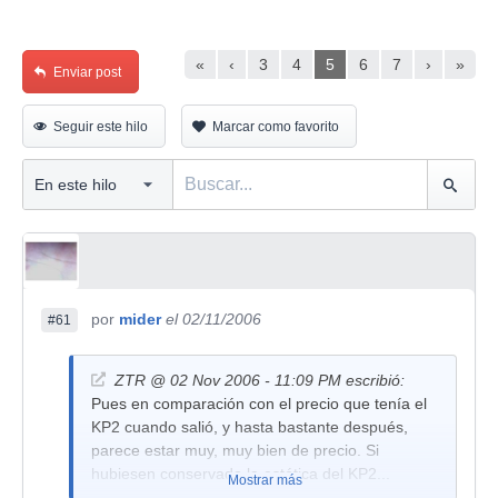
«
‹
3
4
5
6
7
›
»
Enviar post
Seguir este hilo
Marcar como favorito
por
mider
el 02/11/2006
#61
ZTR @ 02 Nov 2006 - 11:09 PM escribió:
Pues en comparación con el precio que tenía el
KP2 cuando salió, y hasta bastante después,
parece estar muy, muy bien de precio. Si
hubiesen conservado la estética del KP2...
Mostrar más