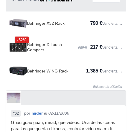
790 €
Behringer X32 Rack
Ver oferta
→
-32%
Behringer X-Touch
217 €
320 €
Ver oferta
→
Compact
1.385 €
Behringer WING Rack
Ver oferta
→
Enlaces de afiliación
por
mider
el 02/11/2006
#62
Guau guau guau, mirad, que videos. Una de las cosas
para las que quería el kaoss, controlar video via midi.