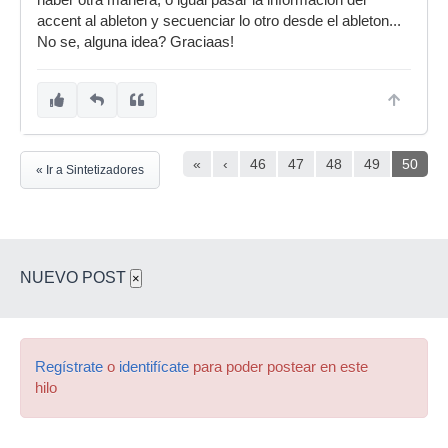
haber otra manera, o igual pasar la información del
accent al ableton y secuenciar lo otro desde el ableton...
No se, alguna idea? Graciaas!
«
‹
46
47
48
49
50
« Ir a Sintetizadores
NUEVO POST
×
Regístrate
o
identifícate
para poder postear en este
hilo