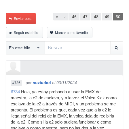
«
‹
46
47
48
49
50
Enviar post
Seguir este hilo
Marcar como favorito
por
suziudad
el 03/11/2024
#736
#734
Hola, ya estoy probando a usar la EMX de
maestra, la e2 de esclava, y a la vez el Volca Kick como
esclava de la e2 a través de MIDI, y un problema se me
presenta. El problema es que, cada vez que a la e2 le
llega señal del reloj de la EMX, la volca deja de recibirla
de la e2. Como si la e2 solo pudiera funcionar o como
esclava o como maestra, pero no las dos a la vez.