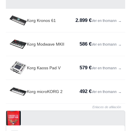
2.899 €
Korg Kronos 61
Ver en thomann
→
586 €
Korg Modwave MKII
Ver en thomann
→
579 €
Korg Kaoss Pad V
Ver en thomann
→
492 €
Korg microKORG 2
Ver en thomann
→
Enlaces de afiliación