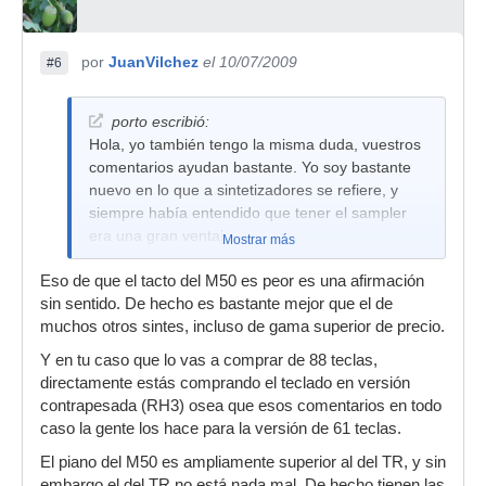
por
JuanVilchez
el 10/07/2009
#6
porto escribió:
Hola, yo también tengo la misma duda, vuestros
comentarios ayudan bastante. Yo soy bastante
nuevo en lo que a sintetizadores se refiere, y
siempre había entendido que tener el sampler
era una gran ventaja...
Mostrar más
El caso, es que ahora estoy dudando entre
Eso de que el tacto del M50 es peor es una afirmación
comprarme el M50 o el TR, ambos de 88 teclas
sin sentido. De hecho es bastante mejor que el de
(pues yo toco piano) siendo 250 euros más caro
muchos otros sintes, incluso de gama superior de precio.
el M50, además de que con el TR me regalan la
Y en tu caso que lo vas a comprar de 88 teclas,
tarjeta sampler puesto q ya no se fabrica (si de
directamente estás comprando el teclado en versión
verdad merece la pena no voy a mirar la
contrapesada (RH3) osea que esos comentarios en todo
diferencia de precio entre estos 2 obviamente).
caso la gente los hace para la versión de 61 teclas.
Por lo poco que yo sé, el TR creo q tiene
mejores teclas, aunq al ser más antiguo tiene
El piano del M50 es ampliamente superior al del TR, y sin
peores sonidos.
embargo el del TR no está nada mal. De hecho tienen las