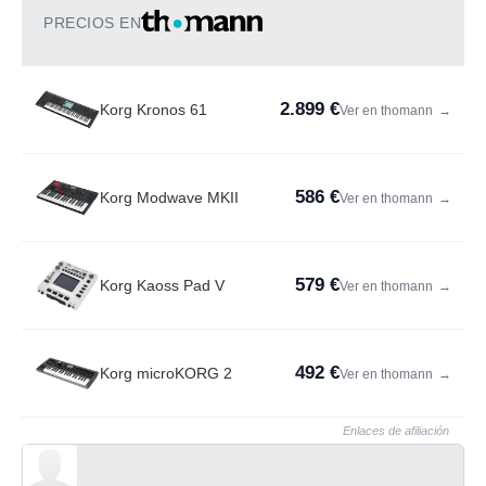
PRECIOS EN
2.899 €
Korg Kronos 61
Ver en thomann
→
586 €
Korg Modwave MKII
Ver en thomann
→
579 €
Korg Kaoss Pad V
Ver en thomann
→
492 €
Korg microKORG 2
Ver en thomann
→
Enlaces de afiliación