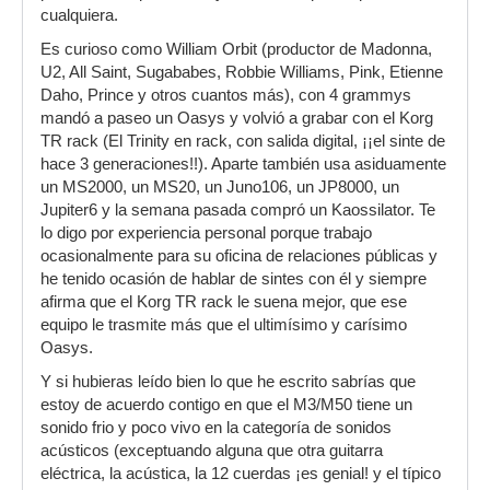
cualquiera.
Es curioso como William Orbit (productor de Madonna,
U2, All Saint, Sugababes, Robbie Williams, Pink, Etienne
Daho, Prince y otros cuantos más), con 4 grammys
mandó a paseo un Oasys y volvió a grabar con el Korg
TR rack (El Trinity en rack, con salida digital, ¡¡el sinte de
hace 3 generaciones!!). Aparte también usa asiduamente
un MS2000, un MS20, un Juno106, un JP8000, un
Jupiter6 y la semana pasada compró un Kaossilator. Te
lo digo por experiencia personal porque trabajo
ocasionalmente para su oficina de relaciones públicas y
he tenido ocasión de hablar de sintes con él y siempre
afirma que el Korg TR rack le suena mejor, que ese
equipo le trasmite más que el ultimísimo y carísimo
Oasys.
Y si hubieras leído bien lo que he escrito sabrías que
estoy de acuerdo contigo en que el M3/M50 tiene un
sonido frio y poco vivo en la categoría de sonidos
acústicos (exceptuando alguna que otra guitarra
eléctrica, la acústica, la 12 cuerdas ¡es genial! y el típico