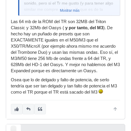
sonido, pero si el Tr me gusto (y para tener algo
similar me compre el Micro X, que es de la
Mostrar más
familia Triton). Creo que es un tema de gustos y
Las 64 mb de la ROM del TR son 32MB del Triton
quizas no he indagado mucho en el teclado
Classic y 32Mb del Oasys (
(efectos, sintesis, etc) y solo hablo de los presets
y por tanto, del M3
). De
hecho hay un puñado de presets que son
de los teclados que preguntas, y de lo poco que
EXACTAMENTE iguales en el M50/M3 que el
he tratado con ellos.
X50/TR/MicroX (por ejemplo ahora mismo me acuerdo
del Trombone Duo) y usan las mismas ondas. Eso sí, el
M3/M50 tiene 256 Mb de ondas frente a 64 del TR, y
628Mb del HD-1 del Oasys. Y mejor no hablemos del M3
Expanded porque es directamente un Oasys.
Osea que lo de delgado y falto de potencia, de serlo
tendría que ser tan delgado y tan falto de potencia el M3
como el TR porque el TR está sacado del M3