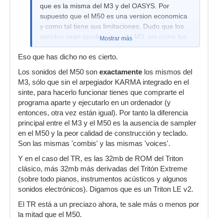
que es la misma del M3 y del OASYS. Por
supuesto que el M50 es una version economica
y como tal tiene sus limitaciones. Dudo que los
sonidos sean iguales a los del M3, asi como los
Mostrar más
del TR no son como los del Triton Extreme!
Eso que has dicho no es cierto.
Pero entre el TR y el M50 creo que te
Los sonidos del M50 son
convendria el M50, es una tecnologia mas actual
exactamente
los mismos del
M3, sólo que sin el arpegiador KARMA integrado en el
sinte, para hacerlo funcionar tienes que comprarte el
programa aparte y ejecutarlo en un ordenador (y
entonces, otra vez están igual). Por tanto la diferencia
principal entre el M3 y el M50 es la ausencia de sampler
en el M50 y la peor calidad de construcción y teclado.
Son las mismas 'combis' y las mismas 'voices'.
Y en el caso del TR, es las 32mb de ROM del Triton
clásico, más 32mb más derivadas del Tritón Extreme
(sobre todo pianos, instrumentos acústicos y algunos
sonidos electrónicos). Digamos que es un Triton LE v2.
El TR está a un preciazo ahora, te sale más o menos por
la mitad que el M50.