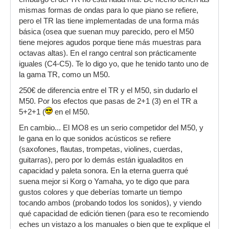
mismas formas de ondas para lo que piano se refiere,
Por otro lado, puesto q yo tocaba piano, había
pero el TR las tiene implementadas de una forma más
ido con la idea de un Yamaha, en concreto el
básica (osea que suenan muy parecido, pero el M50
MO8, el cual sale algo más barato q los
tiene mejores agudos porque tiene más muestras para
anteriores, sin embargo, ya q me estoy metiendo
octavas altas). En el rango central son prácticamente
en el mundillo de los sintetizadores
iguales (C4-C5). Te lo digo yo, que he tenido tanto uno de
probablemente cuando entienda un poco más de
la gama TR, como un M50.
esto me arrepienta si ahora elijo uno únicamente
por los pianos y las teclas... Además, en la tienda
250€ de diferencia entre el TR y el M50, sin dudarlo el
sólo he podido probar los 2 anteriores.
M50. Por los efectos que pasas de 2+1 (3) en el TR a
5+2+1 (
Así q me gustaría un poco de ayuda a mí tb.
en el M50.
En cambio... El MO8 es un serio competidor del M50, y
Muchas gracias!!
le gana en lo que sonidos acústicos se refiere
(saxofones, flautas, trompetas, violines, cuerdas,
guitarras), pero por lo demás están igualaditos en
capacidad y paleta sonora. En la eterna guerra qué
suena mejor si Korg o Yamaha, yo te digo que para
gustos colores y que deberías tomarte un tiempo
tocando ambos (probando todos los sonidos), y viendo
qué capacidad de edición tienen (para eso te recomiendo
eches un vistazo a los manuales o bien que te explique el