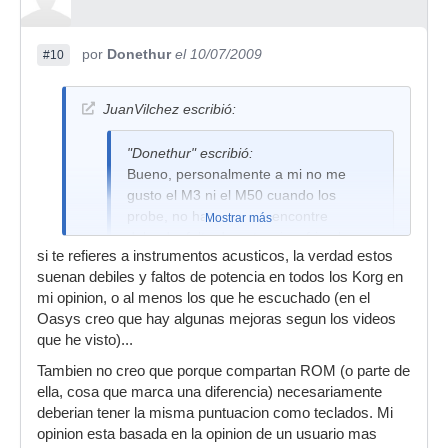
por
Donethur
el 10/07/2009
#10
JuanVilchez escribió:
"Donethur" escribió:
Bueno, personalmente a mi no me
gusto el M3 ni el M50 cuando los
probe, no hay caso, lo encontre
Mostrar más
delgado, falto de potencia y frio el
si te refieres a instrumentos acusticos, la verdad estos
sonido, pero si el Tr me gusto (y para
suenan debiles y faltos de potencia en todos los Korg en
tener algo similar me compre el Micro
mi opinion, o al menos los que he escuchado (en el
X, que es de la familia Triton). Creo
Oasys creo que hay algunas mejoras segun los videos
que es un tema de gustos y quizas no
que he visto)...
he indagado mucho en el teclado
(efectos, sintesis, etc) y solo hablo de
Tambien no creo que porque compartan ROM (o parte de
los presets de los teclados que
ella, cosa que marca una diferencia) necesariamente
preguntas, y de lo poco que he tratado
deberian tener la misma puntuacion como teclados. Mi
con ellos.
opinion esta basada en la opinion de un usuario mas