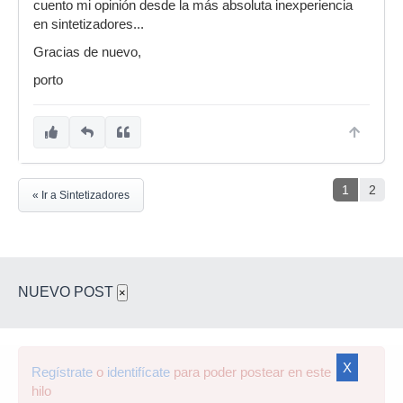
cuento mi opinión desde la más absoluta inexperiencia
en sintetizadores...
Gracias de nuevo,
porto
1
2
« Ir a Sintetizadores
NUEVO POST
×
X
Regístrate
o
identifícate
para poder postear en este
hilo