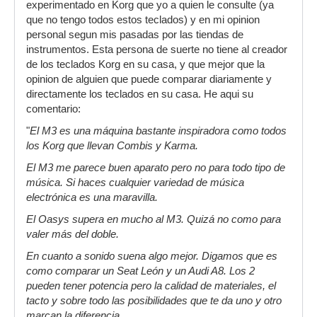
experimentado en Korg que yo a quien le consulte (ya
que no tengo todos estos teclados) y en mi opinion
Las 64 mb de la ROM del TR son 32MB del
personal segun mis pasadas por las tiendas de
Triton Classic y 32Mb del Oasys (
y por tanto,
instrumentos. Esta persona de suerte no tiene al creador
del M3
). De hecho hay un puñado de presets
de los teclados Korg en su casa, y que mejor que la
que son EXACTAMENTE iguales en el M50/M3
opinion de alguien que puede comparar diariamente y
que el X50/TR/MicroX (por ejemplo ahora mismo
directamente los teclados en su casa. He aqui su
me acuerdo del Trombone Duo) y usan las
comentario:
mismas ondas. Eso sí, el M3/M50 tiene 256 Mb
"
El M3 es una máquina bastante inspiradora como todos
de ondas frente a 64 del TR, y 628Mb del HD-1
los Korg que llevan Combis y Karma.
del Oasys. Y mejor no hablemos del M3
Expanded porque es directamente un Oasys.
El M3 me parece buen aparato pero no para todo tipo de
música. Si haces cualquier variedad de música
Osea que lo de delgado y falto de potencia, de
electrónica es una maravilla.
serlo tendría que ser tan delgado y tan falto de
potencia el M3 como el TR porque el TR está
El Oasys supera en mucho al M3. Quizá no como para
sacado del M3
valer más del doble.
En cuanto a sonido suena algo mejor. Digamos que es
como comparar un Seat León y un Audi A8. Los 2
pueden tener potencia pero la calidad de materiales, el
tacto y sobre todo las posibilidades que te da uno y otro
marcan la diferencia.