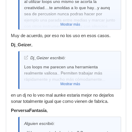
al utilizar loops uno mismo se acorta la
creatividad....te amoldas a lo que hay...y aunq
sea de percusion nunca podras hacer por
ejemplo una parada entre medias y marcar junto
Mostrar más
con otros instrumentos a la vez con silencios
concretos.
Muy de acuerdo, por eso no los uso en esos casos.
Dj_Geizer
,
Dj_Geizer escribió:
Los loops me parecen una herramienta
realmente valiosa.. Permiten trabajar más
rápidamente y mucho más cómodamente...
Mostrar más
en un dj no lo veo mal aunke estaria mejor no dejarlos
sonar totalmente igual que como vienen de fabrica.
PerversaFantasía
,
Alguien escribió: