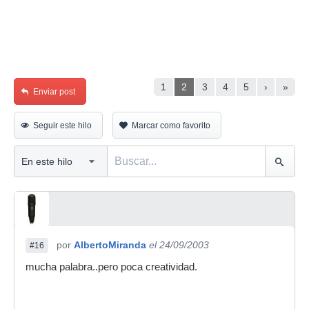
1
2
3
4
5
›
»
Enviar post
Seguir este hilo
Marcar como favorito
por
AlbertoMiranda
el 24/09/2003
#16
mucha palabra..pero poca creatividad.