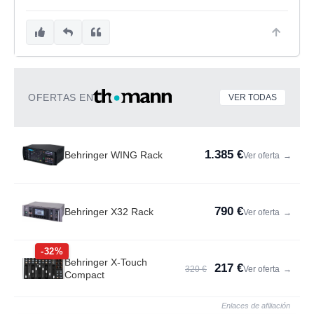
OFERTAS EN
VER TODAS
1.385 €
Behringer WING Rack
Ver oferta
→
790 €
Behringer X32 Rack
Ver oferta
→
-32%
Behringer X-Touch
217 €
320 €
Ver oferta
→
Compact
Enlaces de afiliación