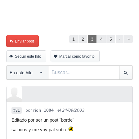
1
2
3
4
5
›
»
Enviar post
Seguir este hilo
Marcar como favorito
por
rich_1004_
el 24/09/2003
#31
Editado por ser un post "borde"
saludos y me voy pal sobre