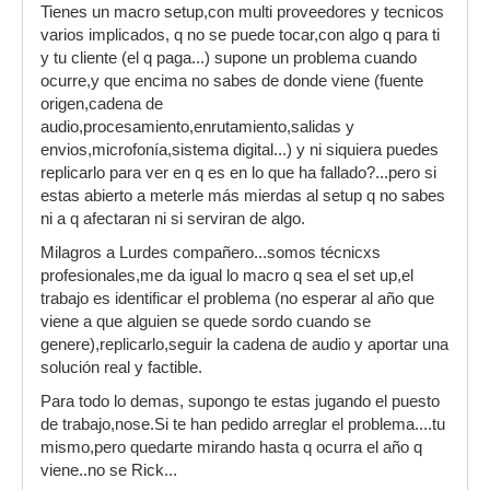
Tienes un macro setup,con multi proveedores y tecnicos
varios implicados, q no se puede tocar,con algo q para ti
y tu cliente (el q paga...) supone un problema cuando
ocurre,y que encima no sabes de donde viene (fuente
origen,cadena de
audio,procesamiento,enrutamiento,salidas y
envios,microfonía,sistema digital...) y ni siquiera puedes
replicarlo para ver en q es en lo que ha fallado?...pero si
estas abierto a meterle más mierdas al setup q no sabes
ni a q afectaran ni si serviran de algo.
Milagros a Lurdes compañero...somos técnicxs
profesionales,me da igual lo macro q sea el set up,el
trabajo es identificar el problema (no esperar al año que
viene a que alguien se quede sordo cuando se
genere),replicarlo,seguir la cadena de audio y aportar una
solución real y factible.
Para todo lo demas, supongo te estas jugando el puesto
de trabajo,nose.Si te han pedido arreglar el problema....tu
mismo,pero quedarte mirando hasta q ocurra el año q
viene..no se Rick...