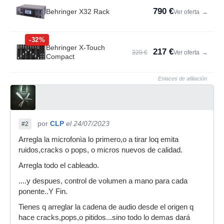
790 €
Behringer X32 Rack
Ver oferta
→
-32%
Behringer X-Touch
217 €
320 €
Ver oferta
→
Compact
Enlaces de afiliación
por
CLP
el 24/07/2023
#2
Arregla la microfonìa lo primero,o a tirar loq emita
ruidos,cracks o pops, o micros nuevos de calidad.
Arregla todo el cableado.
....y despues, control de volumen a mano para cada
ponente..Y Fin.
Tienes q arreglar la cadena de audio desde el origen q
hace cracks,pops,o pitidos...sino todo lo demas dará