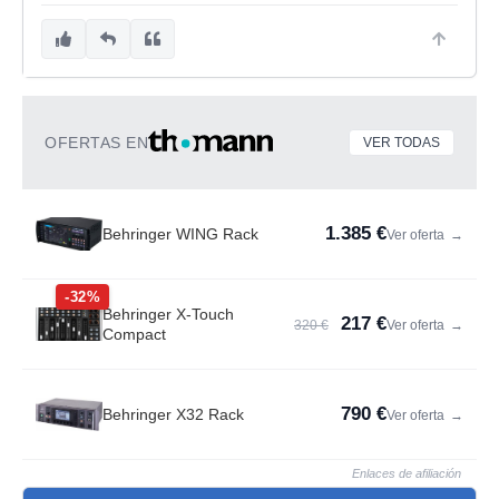
OFERTAS EN
VER TODAS
1.385 €
Behringer WING Rack
Ver oferta
→
-32%
Behringer X-Touch
217 €
320 €
Ver oferta
→
Compact
790 €
Behringer X32 Rack
Ver oferta
→
Enlaces de afiliación