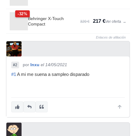
-32%
Behringer X-Touch
217 €
320 €
Ver oferta
→
Compact
Enlaces de afiliación
por
Inxu
el 14/05/2021
#2
#1
A mi me suena a sampleo disparado