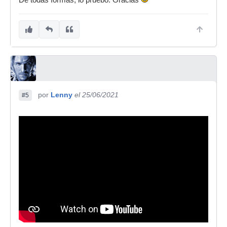
De todas formas, lo pruebo. Gracias
por
Lenny
el 25/06/2021
#5