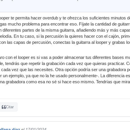
looper te permita hacer overdub y te ofrezca los suficientes minutos d
gas mucho problema para encontrar eso. Fíjate la cantidad de guita
n diferentes partes de la misma guitarra, añadiendo más y más capas
lodía. En tu caso, si la percusión la quieres hacer con el cajón, prim
con las capas de percusión, conectas la guitarra al looper y grabas l
aro con el looper es si vas a poder almacenar tus diferentes bases 
le, tendrás que repetir la grabación cada vez que quieras practicar. C
cada vez que las necesites. Otra opción podría ser una grabadora p
 un ejemplo, ya que no la he usado personalmente-. La diferencia es
una grabadora como esa no sé si hace eso mismo. Tendrías que mirar
Citar
ellana diaz
el 17/01/2024