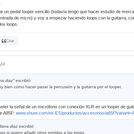
.
 un pedal looper sencillo (todavía tengo que hacer estudio de mercad
entrada de micro) y voy a empezar haciendo loops con la guitarra, co
los loops.
Citar
024
na diaz" escribió:
 bien como hacer pasar la percusión y la guitarra por el looper.
meter la señal de un micrófono con conexión XLR en un looper de gui
re A85F:
www.shure.com/es-ES/productos/accesorios/a85f?variant=
llana diaz escribió:
o si quiero añadir otros sonidos a los loops.