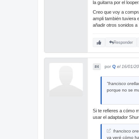
la guitarra por el looper
Creo que voy a comprar
ampli también tuviera 
añadir otros sonidos a 
Responder
por
Q
el 16/01/2
#4
"francisco orella
porque no se muy
Si te refieres a cómo 
usar el adaptador Shu
francisco ore
ya veré cómo hag