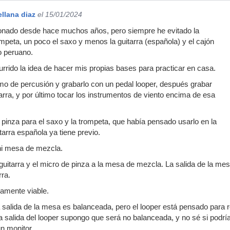
ellana diaz
el 15/01/2024
ionado desde hace muchos años, pero siempre he evitado la
ompeta, un poco el saxo y menos la guitarra (española) y el cajón
o peruano.
rido la idea de hacer mis propias bases para practicar en casa.
tmo de percusión y grabarlo con un pedal looper, después grabar
arra, y por último tocar los instrumentos de viento encima de esa
pinza para el saxo y la trompeta, que había pensado usarlo en la
itarra española ya tiene previo.
ni mesa de mezcla.
guitarra y el micro de pinza a la mesa de mezcla. La salida de la mesa
rra.
camente viable.
 salida de la mesa es balanceada, pero el looper está pensado para r
 salida del looper supongo que será no balanceada, y no sé si podrí
un monitor.