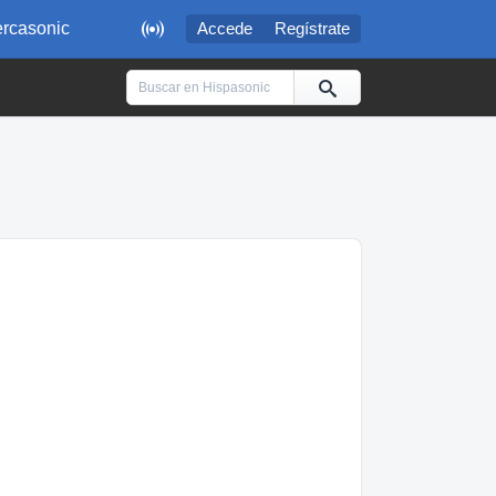

rcasonic
Accede
Regístrate