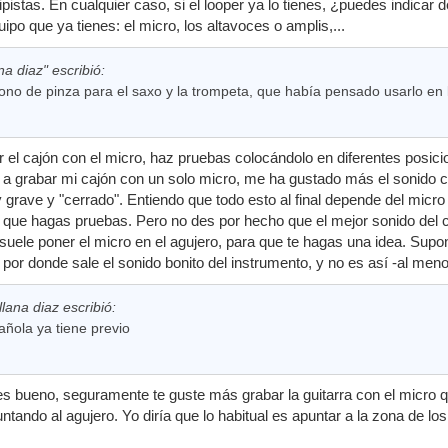
tipistas. En cualquier caso, si el looper ya lo tienes, ¿puedes indica
uipo que ya tienes: el micro, los altavoces o amplis,...
na diaz" escribió:
ono de pinza para el saxo y la trompeta, que había pensado usarlo en 
el cajón con el micro, haz pruebas colocándolo en diferentes posici
 grabar mi cajón con un solo micro, me ha gustado más el sonido con
 grave y "cerrado". Entiendo que todo esto al final depende del micr
que hagas pruebas. Pero no des por hecho que el mejor sonido del caj
uele poner el micro en el agujero, para que te hagas una idea. Sup
por donde sale el sonido bonito del instrumento, y no es así -al meno
llana diaz escribió:
pañola ya tiene previo
 es bueno, seguramente te guste más grabar la guitarra con el micro qu
tando al agujero. Yo diría que lo habitual es apuntar a la zona de lo