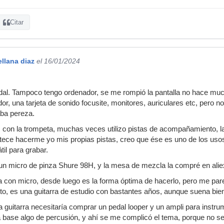
Citar
ellana diaz
el 16/01/2024
.
dal. Tampoco tengo ordenador, se me rompió la pantalla no hace muc
r, una tarjeta de sonido focusite, monitores, auriculares etc, pero 
aba pereza.
es con la trompeta, muchas veces utilizo pistas de acompañamiento, l
tece hacerme yo mis propias pistas, creo que ése es uno de los uso
til para grabar.
 un micro de pinza Shure 98H, y la mesa de mezcla la compré en ali
ra con micro, desde luego es la forma óptima de hacerlo, pero me p
rto, es una guitarra de estudio con bastantes años, aunque suena bie
a guitarra necesitaría comprar un pedal looper y un ampli para instr
a base algo de percusión, y ahí se me complicó el tema, porque no 