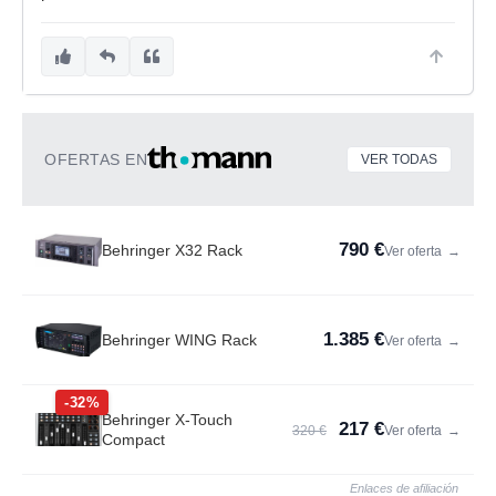
OFERTAS EN
VER TODAS
790 €
Behringer X32 Rack
Ver oferta
→
1.385 €
Behringer WING Rack
Ver oferta
→
-32%
Behringer X-Touch
217 €
320 €
Ver oferta
→
Compact
Enlaces de afiliación