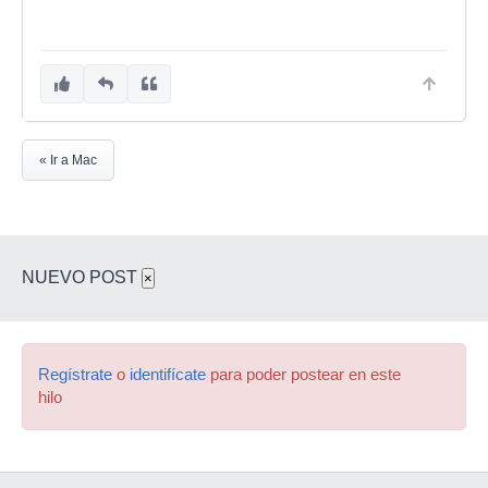
« Ir a Mac
NUEVO POST
×
Regístrate
o
identifícate
para poder postear en este
hilo