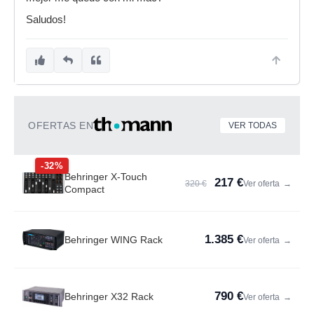
Saludos!
OFERTAS EN
VER TODAS
-32%
Behringer X-Touch
217 €
320 €
Ver oferta
→
Compact
1.385 €
Behringer WING Rack
Ver oferta
→
790 €
Behringer X32 Rack
Ver oferta
→