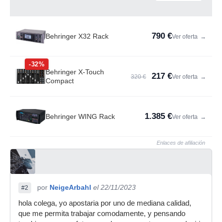
790 €
Behringer X32 Rack
Ver oferta
→
-32%
Behringer X-Touch
217 €
320 €
Ver oferta
→
Compact
1.385 €
Behringer WING Rack
Ver oferta
→
Enlaces de afiliación
por
NeigeArbahl
el 22/11/2023
#2
hola colega, yo apostaria por uno de mediana calidad,
que me permita trabajar comodamente, y pensando