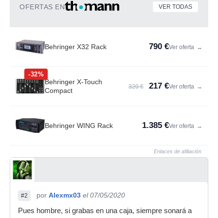
OFERTAS EN
VER TODAS
790 €
Behringer X32 Rack
Ver oferta
→
-32%
Behringer X-Touch
217 €
320 €
Ver oferta
→
Compact
1.385 €
Behringer WING Rack
Ver oferta
→
Enlaces de afiliación
por
Alexmx03
el 07/05/2020
#2
Pues hombre, si grabas en una caja, siempre sonará a