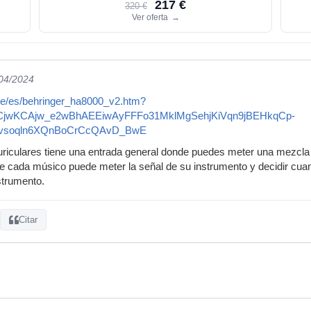
217 €
320 €
Ver oferta
→
/04/2024
de/es/behringer_ha8000_v2.htm?
=CjwKCAjw_e2wBhAEEiwAyFFFo31MklMgSehjKiVqn9jBEHkqCp-
vsoqln6XQnBoCrCcQAvD_BwE
auriculares tiene una entrada general donde puedes meter una mezcl
e cada músico puede meter la señal de su instrumento y decidir cua
strumento.
Citar