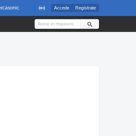

rcasonic
Accede
Regístrate