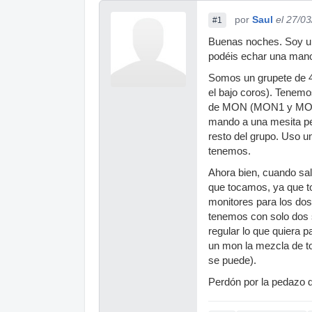
por
Saul
el 27/0
#1
Buenas noches. Soy un
podéis echar una man
Somos un grupete de 4 (
el bajo coros). Tenem
de MON (MON1 y MON2)
mando a una mesita pe
resto del grupo. Uso 
tenemos.
Ahora bien, cuando sa
que tocamos, ya que t
monitores para los dos 
tenemos con solo dos 
regular lo que quiera 
un mon la mezcla de to
se puede).
Perdón por la pedazo 