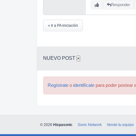
Responder
« Ir a PA iniciación
NUEVO POST
×
Regístrate
o
identifícate
para poder postear e
© 2026
Hispasonic
Sonic Network
Vende tu equipo