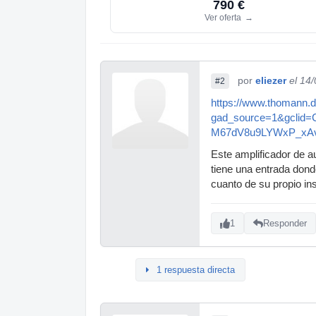
790 €
Ver oferta
→
por
eliezer
el 14
#2
https://www.thomann.
gad_source=1&gclid
M67dV8u9LYWxP_xA
Este amplificador de 
tiene una entrada dond
cuanto de su propio in
1
Responder
1 respuesta directa