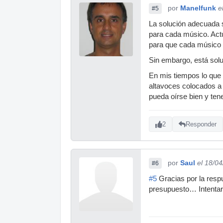
por
Manelfunk
e
#5
La solución adecuada s
para cada músico. Act
para que cada músico p
Sin embargo, está solu
En mis tiempos lo que
altavoces colocados a 
pueda oírse bien y tene
2
Responder
por
Saul
el 18/0
#6
#5
Gracias por la respu
presupuesto… Intentar