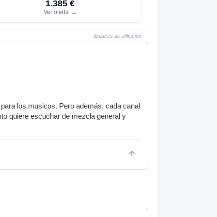
1.385 €
Ver oferta
→
Enlaces de afiliación
a para los.musicos. Pero además, cada canal
nto quiere escuchar de mezcla general y