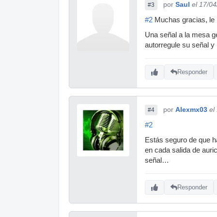
por
Saul
el 17/0
#3
#2
Muchas gracias, le p
Una señal a la mesa ge
autorregule su señal y
Responder
por
Alexmx03
el
#4
#2
Estás seguro de que ha
en cada salida de auric
señal…
Responder