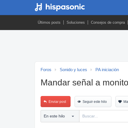
Últimos posts
Soluciones
Consejos de compra
Foros
Sonido y luces
PA iniciación
Mandar señal a monit
Enviar post
Seguir este hilo
Ma