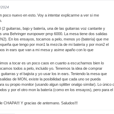
3/2024
 poco nuevo en esto. Voy a intentar explicarme a ver si me
o.
2 guitarras, bajo y batería, una de las guitarras voz cantante y
os una Behringer europower pmp 6000. La mesa tiene dos salidas
. En los ensayos, tocamos a pelo, menos yo (batería) que me
queña que tengo por mon1 la mezcla de mi batería y por mon2 el
unos in ears que van a mi mesa y asime apaño con lo que
limos a tocar es un poco caos en cuanto a escucharnos bien lo
ocamos todos a pelo, incluido yo. Tenemos la idea de comprar
guitarras y el bajista y yo usar los in ears. Teniendo la mesa que
salidas de MON, existe la posibilidad que cada uno se pueda
para su propio monitor (usando algun splitter onalgo similar). Lo únic
dos y por el otro mon la batería (como en los ensayos), pero para e
de CHAPA!!! Y gracias de antemano. Saludos!!!