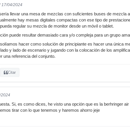
l 17/04/2024
ería llevar una mesa de mezclas con suficientes buses de mezcla au
ualmente hay mesas digitales compactas con ese tipo de prestacione
ueda regular su mezcla de monitor desde un móvil o tablet.
ción puede resultar demasiado cara y/o compleja para un grupo amat
 solíamos hacer como solución de principiante es hacer una única me
lado y lado de escenario y jugando con la colocación de los amplific
r una referencia del conjunto.
Citar
4/2024
esta. Si, es como dices, he visto una opción que es la berhringer ai
emos tirar con lo que tenemos y haremos ahorro jeje