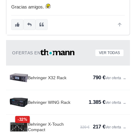
Gracias amigos.
OFERTAS EN
VER TODAS
790 €
Behringer X32 Rack
Ver oferta
→
1.385 €
Behringer WING Rack
Ver oferta
→
-32%
Behringer X-Touch
217 €
320 €
Ver oferta
→
Compact