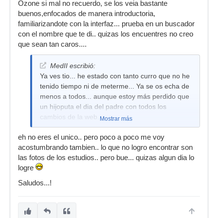
Ozone si mal no recuerdo, se los veia bastante
buenos,enfocados de manera introductoria,
familiarizandote con la interfaz... prueba en un buscador
con el nombre que te di.. quizas los encuentres no creo
que sean tan caros....
MedII escribió:
Ya ves tio... he estado con tanto curro que no he
tenido tiempo ni de meterme... Ya se os echa de
menos a todos... aunque estoy más perdido que
un hijoputa el dia del padre con todos los
cambios de la web.
Mostrar más
eh no eres el unico.. pero poco a poco me voy
acostumbrando tambien.. lo que no logro encontrar son
las fotos de los estudios.. pero bue... quizas algun dia lo
logre
Saludos...!