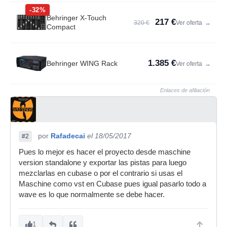
-32%
Behringer X-Touch
217 €
320 €
Ver oferta
→
Compact
1.385 €
Behringer WING Rack
Ver oferta
→
Enlaces de afiliación
por
Rafadecai
el 18/05/2017
#2
Pues lo mejor es hacer el proyecto desde maschine
version standalone y exportar las pistas para luego
mezclarlas en cubase o por el contrario si usas el
Maschine como vst en Cubase pues igual pasarlo todo a
wave es lo que normalmente se debe hacer.
1