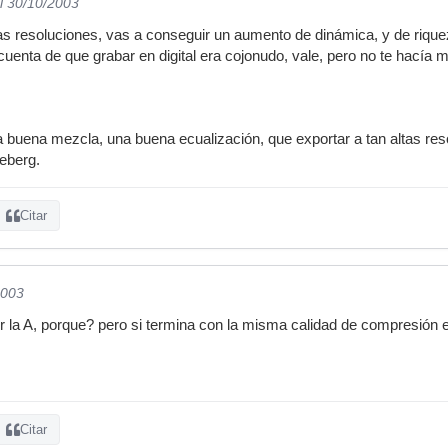
l 30/10/2003
tas resoluciones, vas a conseguir un aumento de dinámica, y de riq
enta de que grabar en digital era cojonudo, vale, pero no te hacía mi
buena mezcla, una buena ecualización, que exportar a tan altas reso
ceberg.
Citar
2003
r la A, porque? pero si termina con la misma calidad de compresión
Citar