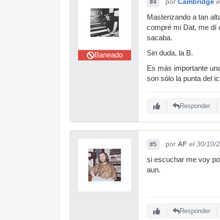
por
Cambridge
e
#4
Masterizando a tan al
compré mi Dat, me dí cu
sacaba.
Sin duda, la B.
Baneado
Es más importante una 
son sólo la punta del i
Responder
por
AF
el 30/10/
#5
si escuchar me voy po
aun.
Responder