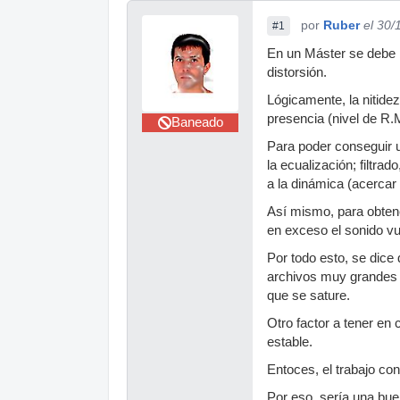
por
Ruber
el 30/
#1
En un Máster se debe b
distorsión.
Lógicamente, la nitide
presencia (nivel de R.M
Baneado
Para poder conseguir u
la ecualización; filtra
a la dinámica (acercar 
Así mismo, para obtene
en exceso el sonido vue
Por todo esto, se dice
archivos muy grandes (
que se sature.
Otro factor a tener en
estable.
Entoces, el trabajo co
Por eso, sería una buen