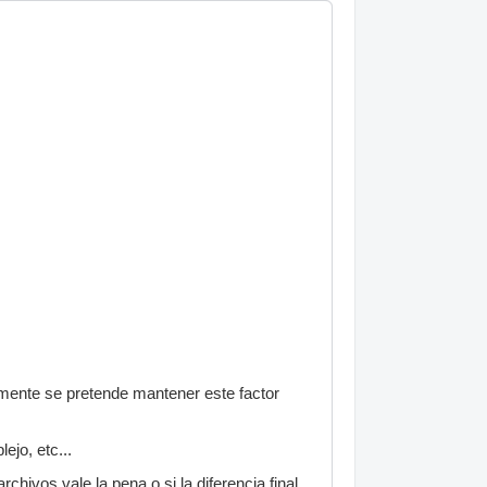
lmente se pretende mantener este factor
jo, etc...
hivos vale la pena o si la diferencia final