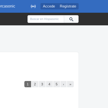

rcasonic
Accede
Regístrate
1
2
3
4
5
›
»