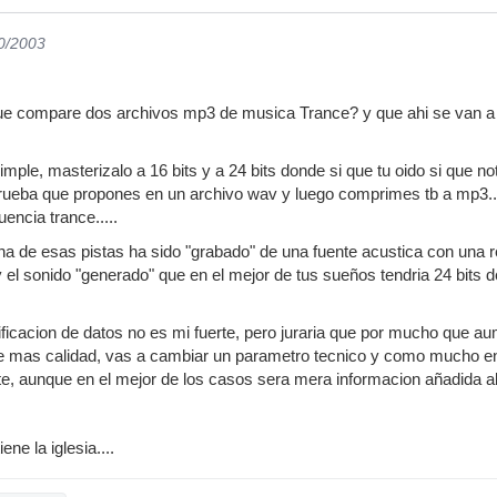
10/2003
e compare dos archivos mp3 de musica Trance? y que ahi se van a no
ple, masterizalo a 16 bits y a 24 bits donde si que tu oido si que n
 prueba que propones en un archivo wav y luego comprimes tb a mp3...
encia trance.....
na de esas pistas ha sido "grabado" de una fuente acustica con una r
 y el sonido "generado" que en el mejor de tus sueños tendria 24 bits
dificacion de datos no es mi fuerte, pero juraria que por mucho que 
le mas calidad, vas a cambiar un parametro tecnico y como mucho en 
te, aunque en el mejor de los casos sera mera informacion añadida ale
ne la iglesia....