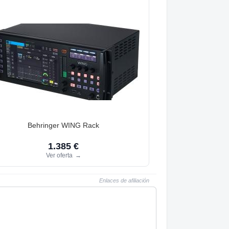
Behringer WING Rack
1.385 €
Ver oferta
→
Enlaces de afiliación