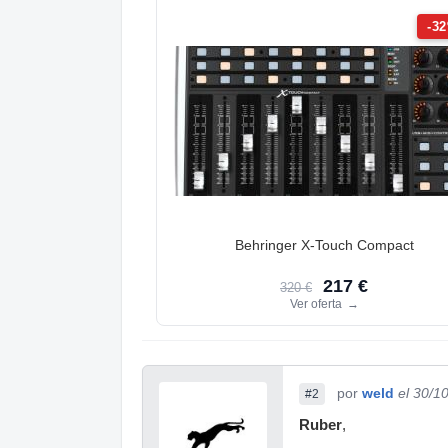
-3
Behringer X-Touch Compact
217 €
320 €
Ver oferta
→
por
weld
el 30/1
#2
Ruber
,