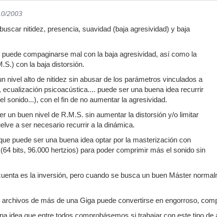
10/2003
uscar nitidez, presencia, suavidad (baja agresividad) y baja
z puede compaginarse mal con la baja agresividad, así como la
.S.) con la baja distorsión.
n nivel alto de nitidez sin abusar de los parámetros vinculados a
do, ecualización psicoacústica.... puede ser una buena idea recurrir
el sonido...), con el fin de no aumentar la agresividad.
r un buen nivel de R.M.S. sin aumentar la distorsión y/o limitar
lve a ser necesario recurrir a la dinámica.
 que puede ser una buena idea optar por la masterización con
64 bits, 96.000 hertzios) para poder comprimir más el sonido sin
 cuenta es la inversión, pero cuando se busca un buen Máster norma
n archivos de más de una Giga puede convertirse en engorroso, comple
a idea que entre todos comprobásemos si trabajar con este tipo de arc