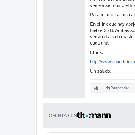
viene a ser como el tí
Para mí que se nota al
En el link que hay ab
Fiebre´25 B. Ambas so
versión ha sido masteri
cada una.
El link:
http://www.soundclick
Un saludo.
Responder
OFERTAS EN