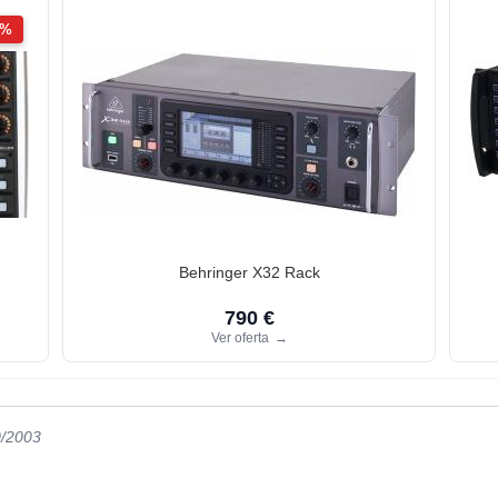
2%
Behringer X32 Rack
790 €
Ver oferta
→
0/2003