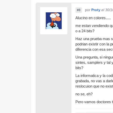
por
Proty
el 30/
#8
Alucino en colores.....
me estan vendiendo qu
o a 24 bits?
Haz una prueba mas sim
podrian existir con la
diferencia con esa secu
Una pregunta, si ningu
sintes, samplers y tal
bits?
La informatica y la co
grabada, no vas a dar
reslocuion que no exis
no se, eh?
Pero vamos doctores tie