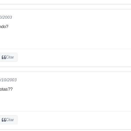
10/2003
ndo?
Citar
0/10/2003
notas??
Citar