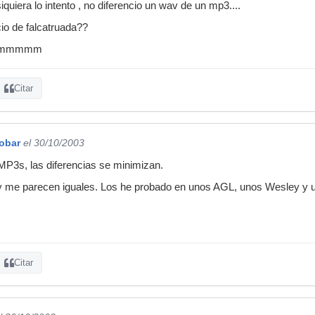
siquiera lo intento , no diferencio un wav de un mp3....
cio de falcatruada??
mmmmmm
Citar
obar
el 30/10/2003
3s, las diferencias se minimizan.
y me parecen iguales. Los he probado en unos AGL, unos Wesley y 
Citar