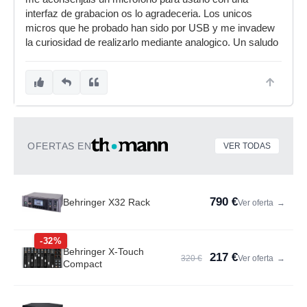
interfaz de grabacion os lo agradeceria. Los unicos
micros que he probado han sido por USB y me invadew
la curiosidad de realizarlo mediante analogico. Un saludo
OFERTAS EN
VER TODAS
790 €
Behringer X32 Rack
Ver oferta
→
-32%
Behringer X-Touch
217 €
320 €
Ver oferta
→
Compact