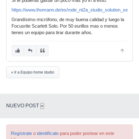
Si te pudieras gastar un poco mas yo irí a esto:
https://www.thomann.de/es/rode_nt2a_studio_solution_set.htm
Grandísimo micrófono, de muy buena calidad y luego la
Focusrite Scarlett Solo. Por 50 eurillos mas o menos
tienes un equipo para tirar durante años.
« Ir a Equipo home studio
NUEVO POST
×
Regístrate
o
identifícate
para poder postear en este