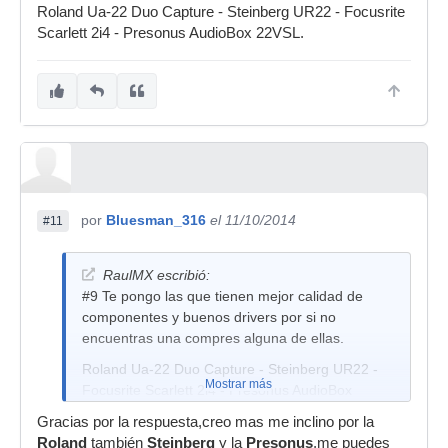
Roland Ua-22 Duo Capture - Steinberg UR22 - Focusrite
Scarlett 2i4 - Presonus AudioBox 22VSL.
por
Bluesman_316
el 11/10/2014
#11
RaulMX escribió:
#9 Te pongo las que tienen mejor calidad de
componentes y buenos drivers por si no
encuentras una compres alguna de ellas.
Roland Ua-22 Duo Capture - Steinberg UR22 -
Mostrar más
Focusrite Scarlett 2i4 - Presonus AudioBox
22VSL.
Gracias por la respuesta,creo mas me inclino por la
Roland
también
Steinberg
y la
Presonus
,me puedes