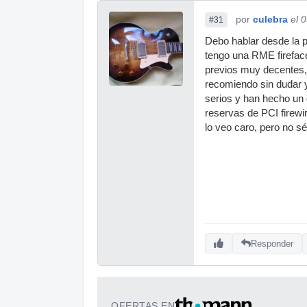
por
culebra
el 
#31
Debo hablar desde la 
tengo una RME fireface
previos muy decentes,
recomiendo sin dudar 
serios y han hecho un 
reservas de PCI fire
lo veo caro, pero no sé
Responder
OFERTAS EN