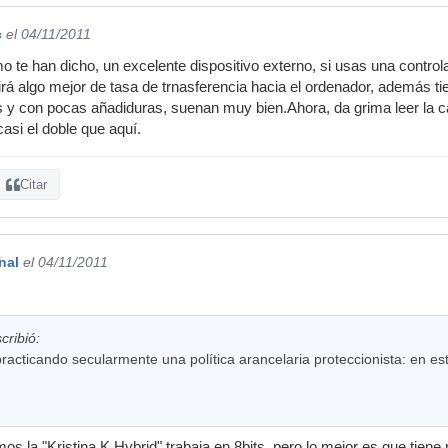
c
el 04/11/2011
o te han dicho, un excelente dispositivo externo, si usas una control
rá algo mejor de tasa de trnasferencia hacia el ordenador, además ti
tos y con pocas añadiduras, suenan muy bien.Ahora, da grima leer la 
casi el doble que aquí.
Citar
nal
el 04/11/2011
cribió:
practicando secularmente una política arancelaria proteccionista: en es
s la "Kristina K Hybrid" trabaja en 8bits, pero lo mejor es que tiene 