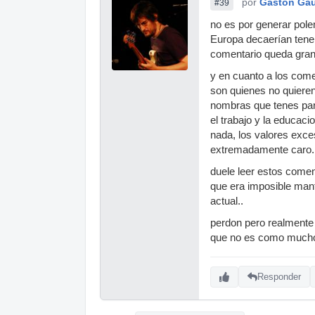
por
Gaston Ga
#39
no es por generar pole
Europa decaerían tener 
comentario queda gran
y en cuanto a los come
son quienes no quieren
nombras que tenes para
el trabajo y la educac
nada, los valores exce
extremadamente caro. 
duele leer estos comen
que era imposible mant
actual..
perdon pero realmente
que no es como mucho 
Responder