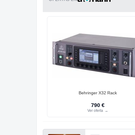
Behringer X32 Rack
790 €
Ver oferta
→