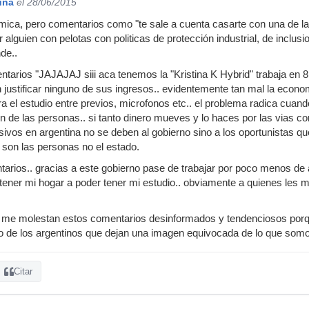
una
el 28/06/2015
mica, pero comentarios como "te sale a cuenta casarte con una de la
alguien con pelotas con politicas de protección industrial, de inclus
de..
ntarios "JAJAJAJ siii aca tenemos la "Kristina K Hybrid" trabaja en 
 justificar ninguno de sus ingresos.. evidentemente tan mal la econ
 el estudio entre previos, microfonos etc.. el problema radica cuan
ion de las personas.. si tanto dinero mueves y lo haces por las vias 
sivos en argentina no se deben al gobierno sino a los oportunistas 
son las personas no el estado.
tarios.. gracias a este gobierno pase de trabajar por poco menos de a
ener mi hogar a poder tener mi estudio.. obviamente a quienes les mo
 me molestan estos comentarios desinformados y tendenciosos por
de los argentinos que dejan una imagen equivocada de lo que somo
Citar