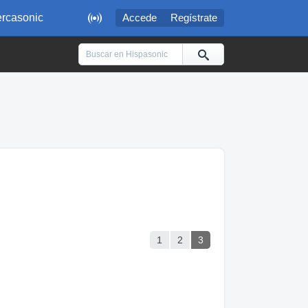

rcasonic
Accede
Regístrate
1
2
3