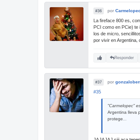
por
Carmelope
#36
La fireface 800 es, com
PCI como en PCie) te i
los de micro, sencilli
por vivir en Argentina, 
Responder
por
gonzalober
#37
#35
"Carmelopec" es
Argentina lleva 
protege...
JAJAJAJ siii aca tenemo