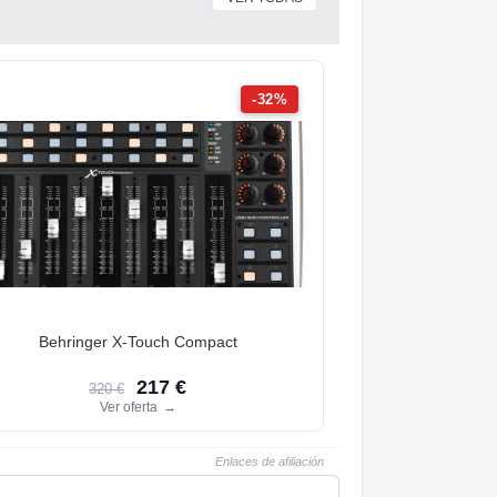
-32%
Behringer X-Touch Compact
217 €
320 €
Ver oferta
→
Enlaces de afiliación