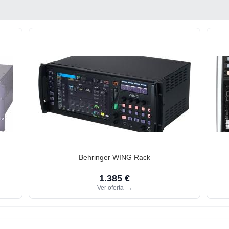
Behringer WING Rack
1.385 €
Ver oferta
→