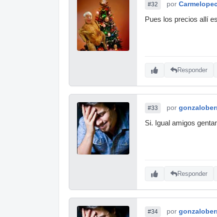
por
Carmelope
#32
Pues los precios allí e
Responder
por
gonzalober
#33
Si. Igual amigos genta
Responder
por
gonzalober
#34