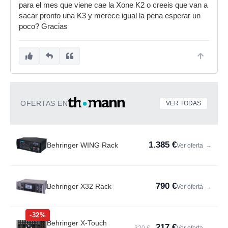
para el mes que viene cae la Xone K2 o creeis que van a
sacar pronto una K3 y merece igual la pena esperar un
poco? Gracias
OFERTAS EN
VER TODAS
1.385 €
Behringer WING Rack
Ver oferta
→
790 €
Behringer X32 Rack
Ver oferta
→
-32%
Behringer X-Touch
217 €