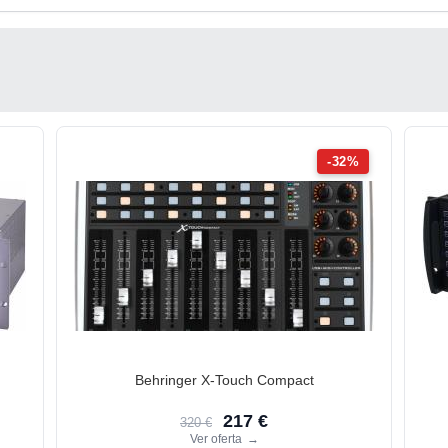
-32%
Behringer X-Touch Compact
217 €
320 €
Ver oferta
→