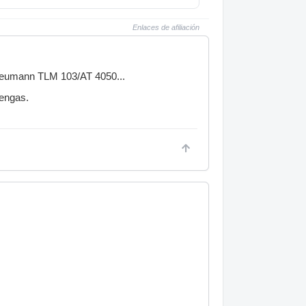
Enlaces de afiliación
Neumann TLM 103/AT 4050...
tengas.