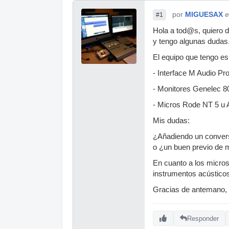
por
MIGUESAX
e
#1
Hola a tod@s, quiero d
y tengo algunas dudas
El equipo que tengo es 
- Interface M Audio Pr
- Monitores Genelec 8
- Micros Rode NT 5 u 
Mis dudas:
¿Añadiendo un convers
o ¿un buen previo de m
En cuanto a los micro
instrumentos acústicos
Gracias de antemano,
Responder