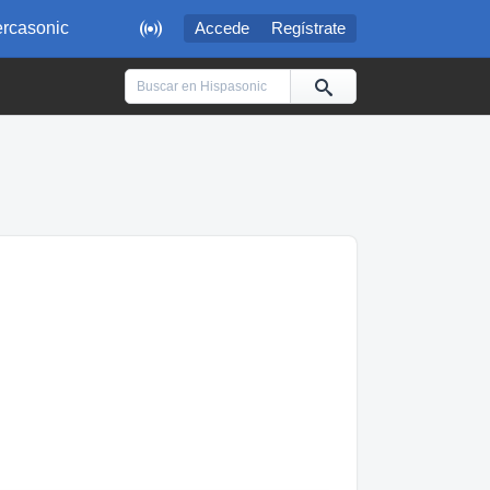

rcasonic
Accede
Regístrate