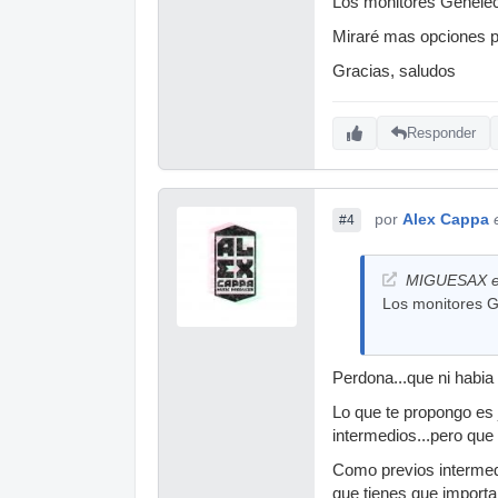
Los monitores Genelec
Miraré mas opciones pa
Gracias, saludos
Responder
por
Alex Cappa
#4
MIGUESAX es
Los monitores G
Perdona...que ni habia 
Lo que te propongo es 
intermedios...pero que
Como previos intermed
que tienes que import