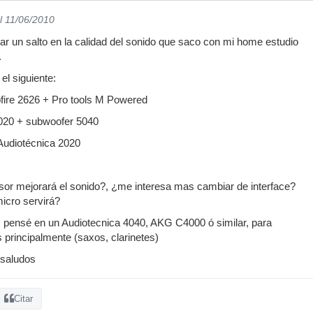
l 11/06/2010
ar un salto en la calidad del sonido que saco con mi home estudio
.
el siguiente:
ofire 2626 + Pro tools M Powered
020 + subwoofer 5040
Audiotécnica 2020
or mejorará el sonido?, ¿me interesa mas cambiar de interface?
icro servirá?
s pensé en un Audiotecnica 4040, AKG C4000 ó similar, para
 principalmente (saxos, clarinetes)
 saludos
Citar