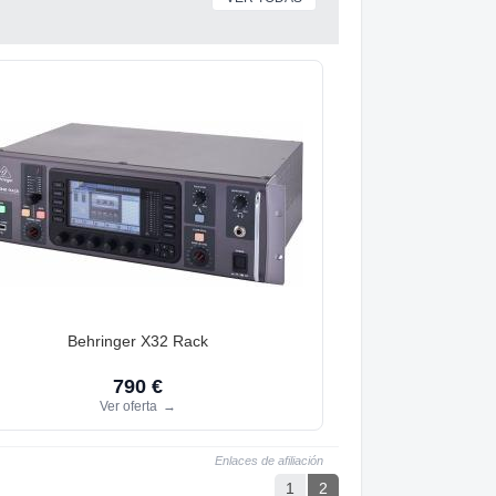
Behringer X32 Rack
790 €
Ver oferta
→
Enlaces de afiliación
1
2