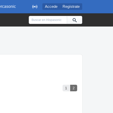

rcasonic
Accede
Regístrate
1
2