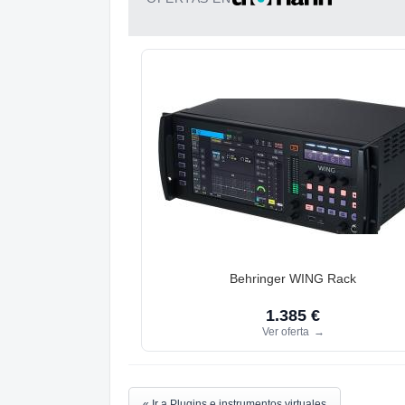
Behringer WING Rack
1.385 €
Ver oferta
→
« Ir a Plugins e instrumentos virtuales