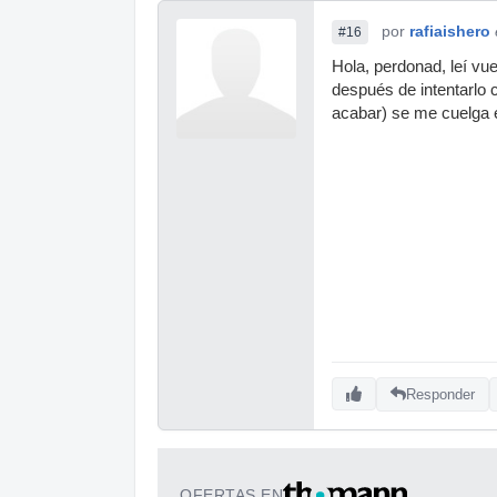
por
rafiaishero
#16
Hola, perdonad, leí vu
después de intentarlo 
acabar) se me cuelga e
Responder
OFERTAS EN