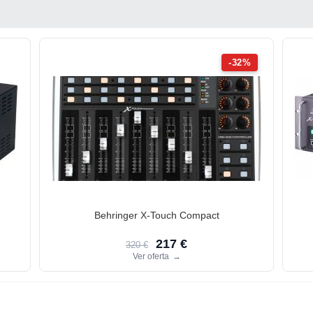
-32%
Behringer X-Touch Compact
217 €
320 €
Ver oferta
→