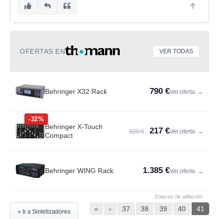
OFERTAS EN
VER TODAS
790 €
Behringer X32 Rack
Ver oferta
→
-32%
Behringer X-Touch
217 €
320 €
Ver oferta
→
Compact
1.385 €
Behringer WING Rack
Ver oferta
→
Enlaces de afiliación
«
‹
37
38
39
40
41
« Ir a Sintetizadores