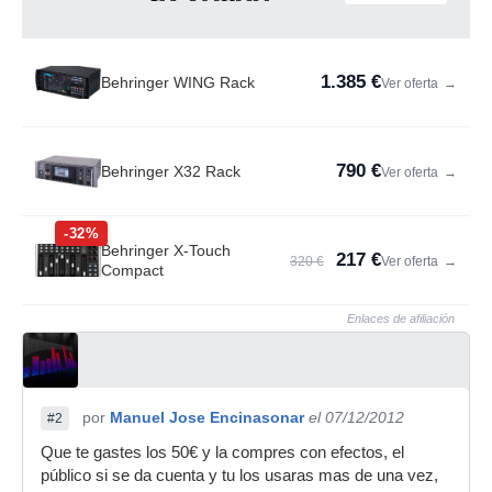
1.385 €
Behringer WING Rack
Ver oferta
→
790 €
Behringer X32 Rack
Ver oferta
→
-32%
Behringer X-Touch
217 €
320 €
Ver oferta
→
Compact
Enlaces de afiliación
por
Manuel Jose Encinasonar
el 07/12/2012
#2
Que te gastes los 50€ y la compres con efectos, el
público si se da cuenta y tu los usaras mas de una vez,